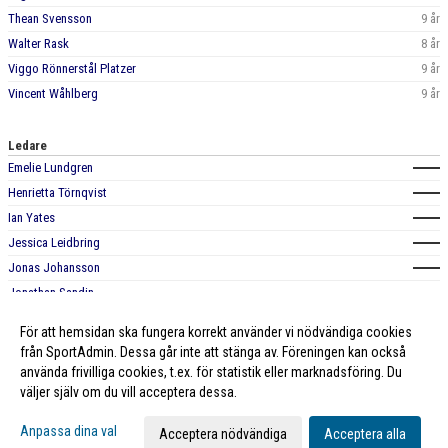
Thean Svensson
9 år
Walter Rask
8 år
Viggo Rönnerstål Platzer
9 år
Vincent Wåhlberg
9 år
Ledare
Emelie Lundgren
Henrietta Törnqvist
Ian Yates
Jessica Leidbring
Jonas Johansson
Jonathan Sandin
Rebecca Hemberg
För att hemsidan ska fungera korrekt använder vi nödvändiga cookies
från SportAdmin. Dessa går inte att stänga av. Föreningen kan också
använda frivilliga cookies, t.ex. för statistik eller marknadsföring. Du
väljer själv om du vill acceptera dessa.
Cookie-inställningar
Gå till Webbversion
Anpassa dina val
Acceptera nödvändiga
Acceptera alla