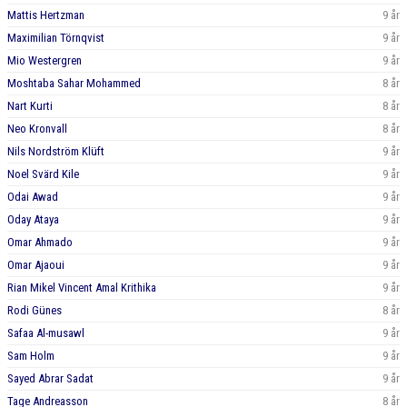
Mattis Hertzman
9 år
Maximilian Törnqvist
9 år
Mio Westergren
9 år
Moshtaba Sahar Mohammed
8 år
Nart Kurti
8 år
Neo Kronvall
8 år
Nils Nordström Klüft
9 år
Noel Svärd Kile
9 år
Odai Awad
9 år
Oday Ataya
9 år
Omar Ahmado
9 år
Omar Ajaoui
9 år
Rian Mikel Vincent Amal Krithika
9 år
Rodi Günes
8 år
Safaa Al-musawl
9 år
Sam Holm
9 år
Sayed Abrar Sadat
9 år
Tage Andreasson
8 år