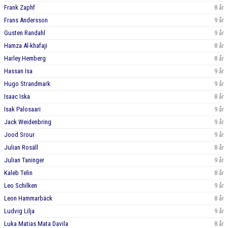
Frank Zaphf
8 år
Frans Andersson
9 år
Gusten Randahl
9 år
Hamza Al-khafaji
8 år
Harley Hemberg
8 år
Hassan Isa
9 år
Hugo Strandmark
9 år
Isaac Iska
8 år
Isak Palosaari
9 år
Jack Weidenbring
9 år
Jood Srour
9 år
Julian Rosäll
8 år
Julian Taninger
9 år
Kaleb Telin
8 år
Leo Schilken
9 år
Leon Hammarbäck
8 år
Ludvig Lilja
9 år
Luka Matias Mata Davila
8 år