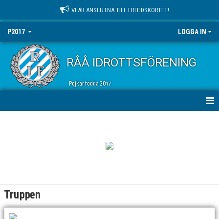
VI ÄR ANSLUTNA TILL FRITIDSKORTET!
P2017
LOGGA IN
RÅÅ IDROTTSFÖRENING
Pojkar födda 2017
HEM
NYHETER
KALENDER
MATCHER
Truppen
TRUPPEN