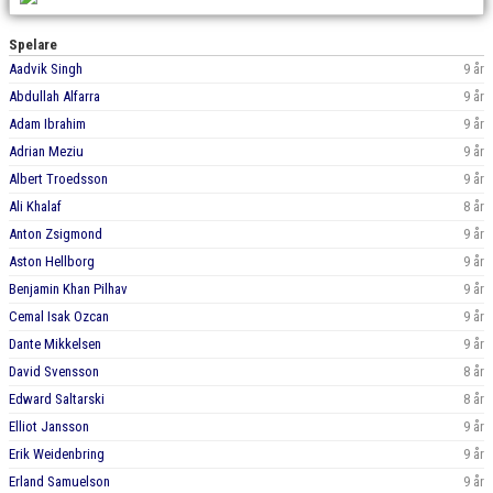
BILDGALLERI
Spelare
DOKUMENT
Aadvik Singh
9 år
Abdullah Alfarra
9 år
KONTAKT
Adam Ibrahim
9 år
Adrian Meziu
9 år
Albert Troedsson
9 år
Ali Khalaf
8 år
Anton Zsigmond
9 år
Aston Hellborg
9 år
Benjamin Khan Pilhav
9 år
Cemal Isak Ozcan
9 år
Dante Mikkelsen
9 år
David Svensson
8 år
Edward Saltarski
8 år
Elliot Jansson
9 år
Erik Weidenbring
9 år
Erland Samuelson
9 år