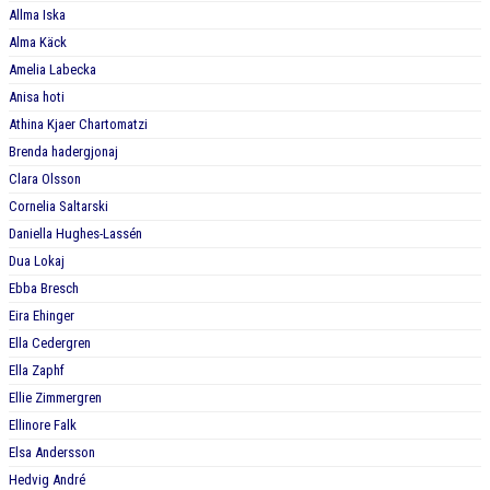
BILDGALLERI
Allma Iska
Alma Käck
DOKUMENT
Amelia Labecka
Anisa hoti
KONTAKT
Athina Kjaer Chartomatzi
Brenda hadergjonaj
Clara Olsson
Cornelia Saltarski
Daniella Hughes-Lassén
Dua Lokaj
Ebba Bresch
Eira Ehinger
Ella Cedergren
Ella Zaphf
Ellie Zimmergren
Ellinore Falk
Elsa Andersson
Hedvig André