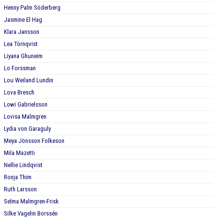
Henny Palm Söderberg
Jasmine El Hag
Klara Jansson
Lea Törnqvist
Liyana Ghuneim
Lo Forssman
Lou Weiland Lundin
Lova Bresch
Lowi Gabrielsson
Lovisa Malmgren
Lydia von Garaguly
Meya Jönsson Folkeson
Mila Mazetti
Nellie Lindqvist
Ronja Thim
Ruth Larsson
Selma Malmgren-Frisk
Silke Vagelin Borssén