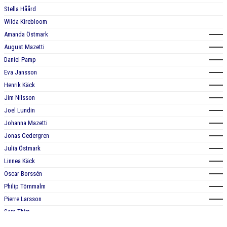
Stella Håård
Wilda Kirebloom
Amanda Östmark
August Mazetti
Daniel Pamp
Eva Jansson
Henrik Käck
Jim Nilsson
Joel Lundin
Johanna Mazetti
Jonas Cedergren
Julia Östmark
Linnea Käck
Oscar Borssén
Philip Törnmalm
Pierre Larsson
Sara Thim
Stefan Pettersson