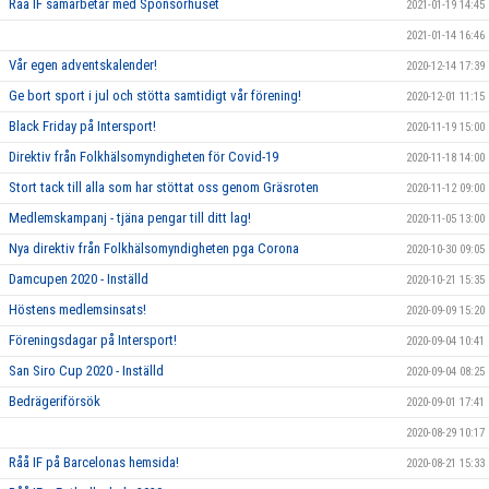
Råå IF samarbetar med Sponsorhuset
2021-01-19 14:45
2021-01-14 16:46
Vår egen adventskalender!
2020-12-14 17:39
Ge bort sport i jul och stötta samtidigt vår förening!
2020-12-01 11:15
Black Friday på Intersport!
2020-11-19 15:00
Direktiv från Folkhälsomyndigheten för Covid-19
2020-11-18 14:00
Stort tack till alla som har stöttat oss genom Gräsroten
2020-11-12 09:00
Medlemskampanj - tjäna pengar till ditt lag!
2020-11-05 13:00
Nya direktiv från Folkhälsomyndigheten pga Corona
2020-10-30 09:05
Damcupen 2020 - Inställd
2020-10-21 15:35
Höstens medlemsinsats!
2020-09-09 15:20
Föreningsdagar på Intersport!
2020-09-04 10:41
San Siro Cup 2020 - Inställd
2020-09-04 08:25
Bedrägeriförsök
2020-09-01 17:41
2020-08-29 10:17
Råå IF på Barcelonas hemsida!
2020-08-21 15:33