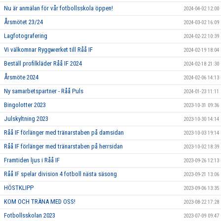
Nu är anmälan för vår fotbollsskola öppen!
2024-04-02 12:00
Årsmötet 23/24
2024-03-02 16:09
Lagfotografering
2024-02-22 10:39
Vi välkomnar Ryggwerket till Råå IF
2024-02-19 18:04
Beställ profilkläder Råå IF 2024
2024-02-18 21:30
Årsmöte 2024
2024-02-06 14:13
Ny samarbetspartner - Råå Puls
2024-01-23 11:11
Bingolotter 2023
2023-10-31 09:36
Julskyltning 2023
2023-10-30 14:14
Råå IF förlänger med tränarstaben på damsidan
2023-10-03 19:14
Råå IF förlänger med tränarstaben på herrsidan
2023-10-02 18:39
Framtiden ljus i Råå IF
2023-09-26 12:13
Råå IF spelar division 4 fotboll nästa säsong
2023-09-21 13:06
HÖSTKLIPP
2023-09-06 13:35
KOM OCH TRÄNA MED OSS!
2023-08-22 17:28
Fotbollsskolan 2023
2023-07-09 09:47