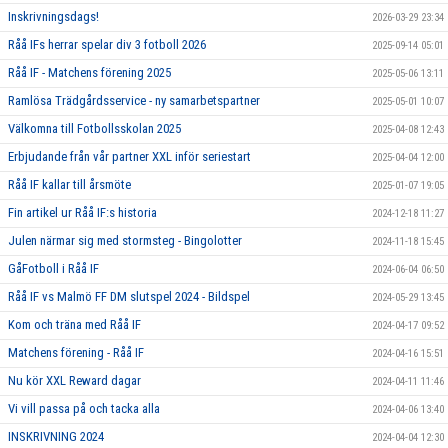
Inskrivningsdags!
2026-03-29 23:34
Råå IFs herrar spelar div 3 fotboll 2026
2025-09-14 05:01
Råå IF - Matchens förening 2025
2025-05-06 13:11
Ramlösa Trädgårdsservice - ny samarbetspartner
2025-05-01 10:07
Välkomna till Fotbollsskolan 2025
2025-04-08 12:43
Erbjudande från vår partner XXL inför seriestart
2025-04-04 12:00
Råå IF kallar till årsmöte
2025-01-07 19:05
Fin artikel ur Råå IF:s historia
2024-12-18 11:27
Julen närmar sig med stormsteg - Bingolotter
2024-11-18 15:45
GåFotboll i Råå IF
2024-06-04 06:50
Råå IF vs Malmö FF DM slutspel 2024 - Bildspel
2024-05-29 13:45
Kom och träna med Råå IF
2024-04-17 09:52
Matchens förening - Råå IF
2024-04-16 15:51
Nu kör XXL Reward dagar
2024-04-11 11:46
Vi vill passa på och tacka alla
2024-04-06 13:40
INSKRIVNING 2024
2024-04-04 12:30