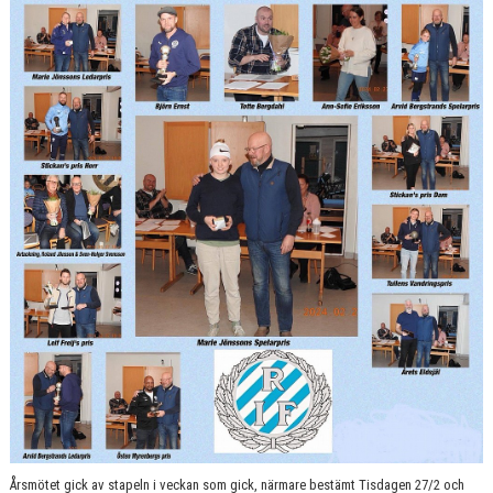
RÅÅ IF:S UTBILDNINGSPLAN
BILDGALLERI
VÅRA LAG
MATCHER
BLI MEDLEM
Årsmötet gick av stapeln i veckan som gick, närmare bestämt Tisdagen 27/2 och