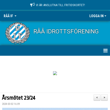
VI ÄR ANSLUTNA TILL FRITIDSKORTET!
RÅÅ IF
LOGGA IN
RÅÅ IDROTTSFÖRENING
HEM
NYHETER
OM KLUBBEN
KONTAKT
Årsmötet 23/24
<
>
KALENDER
2024-03-02 16:09