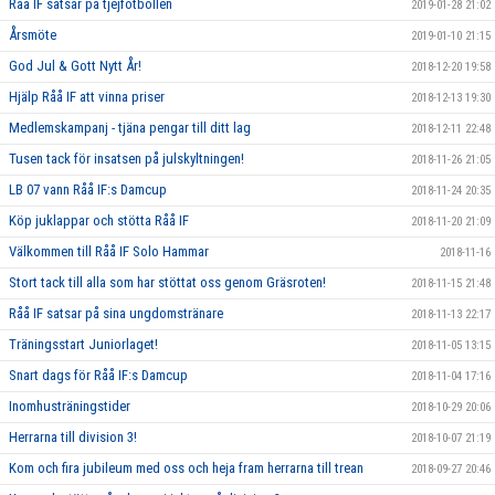
Råå IF satsar på tjejfotbollen
2019-01-28 21:02
Årsmöte
2019-01-10 21:15
God Jul & Gott Nytt År!
2018-12-20 19:58
Hjälp Råå IF att vinna priser
2018-12-13 19:30
Medlemskampanj - tjäna pengar till ditt lag
2018-12-11 22:48
Tusen tack för insatsen på julskyltningen!
2018-11-26 21:05
LB 07 vann Råå IF:s Damcup
2018-11-24 20:35
Köp juklappar och stötta Råå IF
2018-11-20 21:09
Välkommen till Råå IF Solo Hammar
2018-11-16
Stort tack till alla som har stöttat oss genom Gräsroten!
2018-11-15 21:48
Råå IF satsar på sina ungdomstränare
2018-11-13 22:17
Träningsstart Juniorlaget!
2018-11-05 13:15
Snart dags för Råå IF:s Damcup
2018-11-04 17:16
Inomhusträningstider
2018-10-29 20:06
Herrarna till division 3!
2018-10-07 21:19
Kom och fira jubileum med oss och heja fram herrarna till trean
2018-09-27 20:46