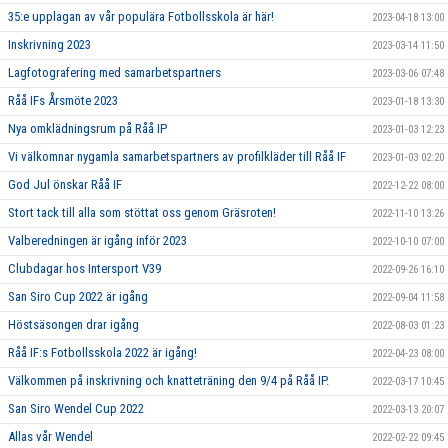
35:e upplagan av vår populära Fotbollsskola är här!
2023-04-18 13:00
Inskrivning 2023
2023-03-14 11:50
Lagfotografering med samarbetspartners
2023-03-06 07:48
Råå IFs Årsmöte 2023
2023-01-18 13:30
Nya omklädningsrum på Råå IP
2023-01-03 12:23
Vi välkomnar nygamla samarbetspartners av profilkläder till Råå IF
2023-01-03 02:20
God Jul önskar Råå IF
2022-12-22 08:00
Stort tack till alla som stöttat oss genom Gräsroten!
2022-11-10 13:26
Valberedningen är igång inför 2023
2022-10-10 07:00
Clubdagar hos Intersport V39
2022-09-26 16:10
San Siro Cup 2022 är igång
2022-09-04 11:58
Höstsäsongen drar igång
2022-08-03 01:23
Råå IF:s Fotbollsskola 2022 är igång!
2022-04-23 08:00
Välkommen på inskrivning och knatteträning den 9/4 på Råå IP.
2022-03-17 10:45
San Siro Wendel Cup 2022
2022-03-13 20:07
Allas vår Wendel
2022-02-22 09:45