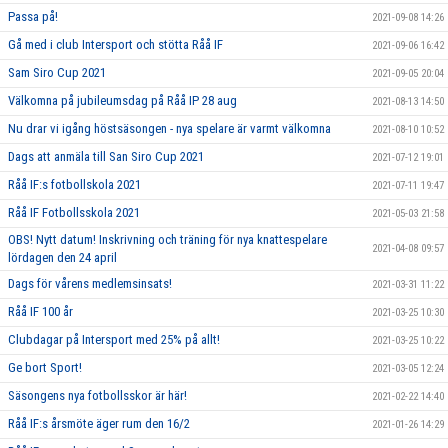
Passa på!
2021-09-08 14:26
Gå med i club Intersport och stötta Råå IF
2021-09-06 16:42
Sam Siro Cup 2021
2021-09-05 20:04
Välkomna på jubileumsdag på Råå IP 28 aug
2021-08-13 14:50
Nu drar vi igång höstsäsongen - nya spelare är varmt välkomna
2021-08-10 10:52
Dags att anmäla till San Siro Cup 2021
2021-07-12 19:01
Råå IF:s fotbollskola 2021
2021-07-11 19:47
Råå IF Fotbollsskola 2021
2021-05-03 21:58
OBS! Nytt datum! Inskrivning och träning för nya knattespelare
2021-04-08 09:57
lördagen den 24 april
Dags för vårens medlemsinsats!
2021-03-31 11:22
Råå IF 100 år
2021-03-25 10:30
Clubdagar på Intersport med 25% på allt!
2021-03-25 10:22
Ge bort Sport!
2021-03-05 12:24
Säsongens nya fotbollsskor är här!
2021-02-22 14:40
Råå IF:s årsmöte äger rum den 16/2
2021-01-26 14:29