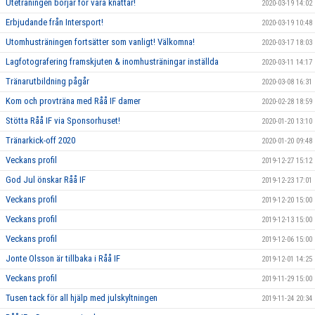
Uteträningen börjar för våra knattar!
2020-03-19 14:02
Erbjudande från Intersport!
2020-03-19 10:48
Utomhusträningen fortsätter som vanligt! Välkomna!
2020-03-17 18:03
Lagfotografering framskjuten & inomhusträningar inställda
2020-03-11 14:17
Tränarutbildning pågår
2020-03-08 16:31
Kom och provträna med Råå IF damer
2020-02-28 18:59
Stötta Råå IF via Sponsorhuset!
2020-01-20 13:10
Tränarkick-off 2020
2020-01-20 09:48
Veckans profil
2019-12-27 15:12
God Jul önskar Råå IF
2019-12-23 17:01
Veckans profil
2019-12-20 15:00
Veckans profil
2019-12-13 15:00
Veckans profil
2019-12-06 15:00
Jonte Olsson är tillbaka i Råå IF
2019-12-01 14:25
Veckans profil
2019-11-29 15:00
Tusen tack för all hjälp med julskyltningen
2019-11-24 20:34