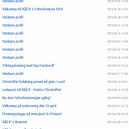
Veckans profil
2019-07-05 15:00
Välkomna till Råå IF:s Fotbollsskola 2019
2019-06-29 16:55
Veckans profil
2019-06-28 15:00
Veckans profil
2019-06-21 15:00
Veckans profil
2019-06-14 15:00
Veckans profil
2019-06-07 15:00
Veckans profil
2019-05-31 15:00
Veckans profil
2019-05-24 15:00
Tillslagsträning med Eija Feodoroff
2019-05-22 15:23
Veckans profil
2019-05-17 15:00
Christoffer Eideberg prisad på gala i Lund
2019-05-16 09:51
Ledarpris till Råå IF - Grattis Christoffer!
2019-04-16 22:20
Nu drar fotbollssäsongen igång!
2019-04-09 09:46
Välkomna på inskrivning den 13 april
2019-03-12 21:39
Föreningsdagar på Intersport 6-10 mars!
2019-02-28 22:24
Råå IF´s årsmöte
2019-02-08 12:41