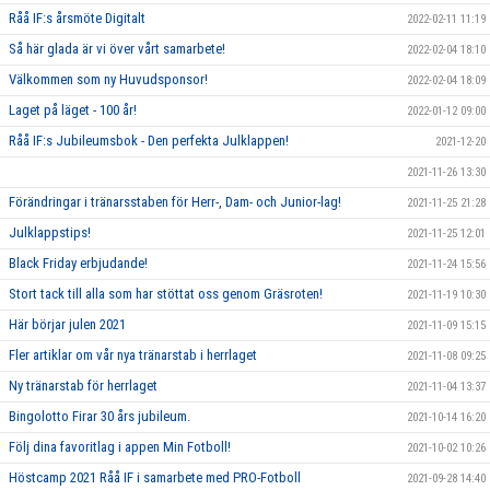
Råå IF:s årsmöte Digitalt
2022-02-11 11:19
Så här glada är vi över vårt samarbete!
2022-02-04 18:10
Välkommen som ny Huvudsponsor!
2022-02-04 18:09
Laget på läget - 100 år!
2022-01-12 09:00
Råå IF:s Jubileumsbok - Den perfekta Julklappen!
2021-12-20
2021-11-26 13:30
Förändringar i tränarsstaben för Herr-, Dam- och Junior-lag!
2021-11-25 21:28
Julklappstips!
2021-11-25 12:01
Black Friday erbjudande!
2021-11-24 15:56
Stort tack till alla som har stöttat oss genom Gräsroten!
2021-11-19 10:30
Här börjar julen 2021
2021-11-09 15:15
Fler artiklar om vår nya tränarstab i herrlaget
2021-11-08 09:25
Ny tränarstab för herrlaget
2021-11-04 13:37
Bingolotto Firar 30 års jubileum.
2021-10-14 16:20
Följ dina favoritlag i appen Min Fotboll!
2021-10-02 10:26
Höstcamp 2021 Råå IF i samarbete med PRO-Fotboll
2021-09-28 14:40