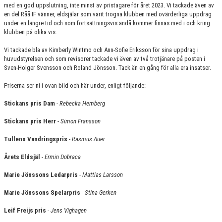
med en god uppslutning, inte minst av pristagare för året 2023. Vi tackade även av
en del Råå IF vänner, eldsjälar som varit trogna klubben med ovärderliga uppdrag
under en längre tid och som fortsättningsvis ändå kommer finnas med i och kring
klubben på olika vis.
Vi tackade bla av Kimberly Wintmo och Ann-Sofie Eriksson för sina uppdrag i
huvudstyrelsen och som revisorer tackade vi även av två trotjänare på posten i
Sven-Holger Svensson och Roland Jönsson. Tack än en gång för alla era insatser.
Priserna ser ni i ovan bild och här under, enligt följande:
Stickans pris Dam
-
Rebecka Hemberg
Stickans pris Herr
-
Simon Fransson
Tullens Vandringspris
-
Rasmus Auer
Årets Eldsjäl
-
Ermin Dobraca
Marie Jönssons Ledarpris
-
Mattias Larsson
Marie Jönssons Spelarpris
-
Stina Gerken
Leif Freijs pris
-
Jens Vighagen