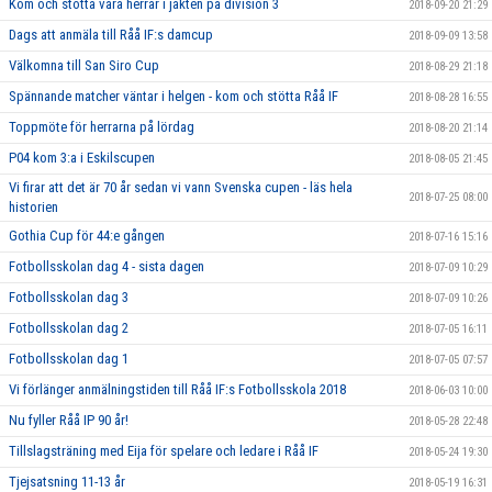
Kom och stötta våra herrar i jakten på division 3
2018-09-20 21:29
Dags att anmäla till Råå IF:s damcup
2018-09-09 13:58
Välkomna till San Siro Cup
2018-08-29 21:18
Spännande matcher väntar i helgen - kom och stötta Råå IF
2018-08-28 16:55
Toppmöte för herrarna på lördag
2018-08-20 21:14
P04 kom 3:a i Eskilscupen
2018-08-05 21:45
Vi firar att det är 70 år sedan vi vann Svenska cupen - läs hela
2018-07-25 08:00
historien
Gothia Cup för 44:e gången
2018-07-16 15:16
Fotbollsskolan dag 4 - sista dagen
2018-07-09 10:29
Fotbollsskolan dag 3
2018-07-09 10:26
Fotbollsskolan dag 2
2018-07-05 16:11
Fotbollsskolan dag 1
2018-07-05 07:57
Vi förlänger anmälningstiden till Råå IF:s Fotbollsskola 2018
2018-06-03 10:00
Nu fyller Råå IP 90 år!
2018-05-28 22:48
Tillslagsträning med Eija för spelare och ledare i Råå IF
2018-05-24 19:30
Tjejsatsning 11-13 år
2018-05-19 16:31