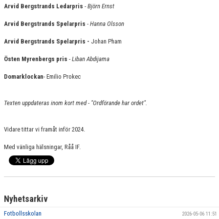
Arvid Bergstrands Ledarpris
-
Björn Ernst
Arvid Bergstrands Spelarpris
-
Hanna Olsson
Arvid Bergstrands Spelarpris -
Johan Pham
Östen Myrenbergs pris
-
Liban Abdijama
Domarklockan
- Emilio Prokec
Texten uppdateras inom kort med - "Ordförande har ordet".
Vidare tittar vi framåt inför 2024.
Med vänliga hälsningar, Råå IF.
Nyhetsarkiv
Fotbollsskolan
2026-05-06 11:51