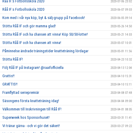
Råå IF:s Fotbollsskola 2020
2020-07-06 23:02
Råå IF:s Fotbollsskola 2020
2020-06-07 09:03
Kom med i vår nya köp, byt & sälj-grupp på Facebook!
2020-06-05 09:14
Stötta Råå IF och gör mamma glad!
2020-05-26 14:50
Stötta Råå IF och ha chansen att vinna! Köp 50/50-lotter!
2020-05-21 14:03
Stötta Råå IF och ha chansen att vinna!
2020-05-07 10:01
Påminnelse ändrade träningstider knatteträning lördagar
2020-05-01 11:56
Stötta Råå IF!
2020-04-23 10:32
Följ Råå IF på Instagram! @raaifofficiella
2020-04-13 12:04
Grattis!!
2020-04-10 15:31
GRATTIS!!
2020-04-10 15:11
Framflyttad seriepremiär
2020-04-08 07:48
Säsongens första knatteträning idag!
2020-04-04 09:00
Välkommen till Inskrivningen till Råå IF!
2020-04-01 08:05
Superweek hos Sponsorhuset!
2020-03-31 11:41
Vi tränar gärna - och vi gör det säkert!
2020-03-27 09:22