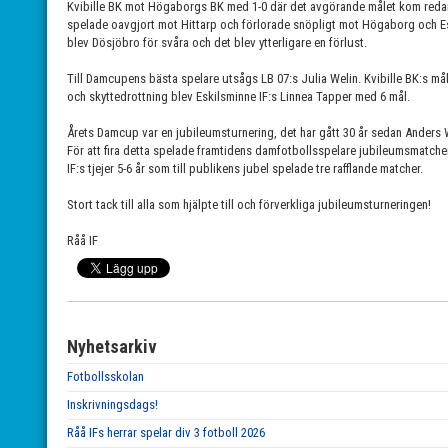
Kvibille BK mot Högaborgs BK med 1-0 där det avgörande målet kom redan
spelade oavgjort mot Hittarp och förlorade snöpligt mot Högaborg och E
blev Dösjöbro för svåra och det blev ytterligare en förlust.
Till Damcupens bästa spelare utsågs LB 07:s Julia Welin. Kvibille BK:s mål
och skyttedrottning blev Eskilsminne IF:s Linnea Tapper med 6 mål.
Årets Damcup var en jubileumsturnering, det har gått 30 år sedan Ander
För att fira detta spelade framtidens damfotbollsspelare jubileumsmatcher
IF:s tjejer 5-6 år som till publikens jubel spelade tre rafflande matcher.
Stort tack till alla som hjälpte till och förverkliga jubileumsturneringen!
Råå IF
Nyhetsarkiv
Fotbollsskolan
Inskrivningsdags!
Råå IFs herrar spelar div 3 fotboll 2026