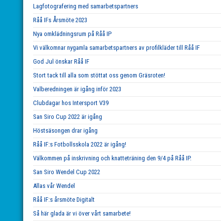
Lagfotografering med samarbetspartners
Råå IFs Årsmöte 2023
Nya omklädningsrum på Råå IP
Vi välkomnar nygamla samarbetspartners av profilkläder till Råå IF
God Jul önskar Råå IF
Stort tack till alla som stöttat oss genom Gräsroten!
Valberedningen är igång inför 2023
Clubdagar hos Intersport V39
San Siro Cup 2022 är igång
Höstsäsongen drar igång
Råå IF:s Fotbollsskola 2022 är igång!
Välkommen på inskrivning och knatteträning den 9/4 på Råå IP.
San Siro Wendel Cup 2022
Allas vår Wendel
Råå IF:s årsmöte Digitalt
Så här glada är vi över vårt samarbete!