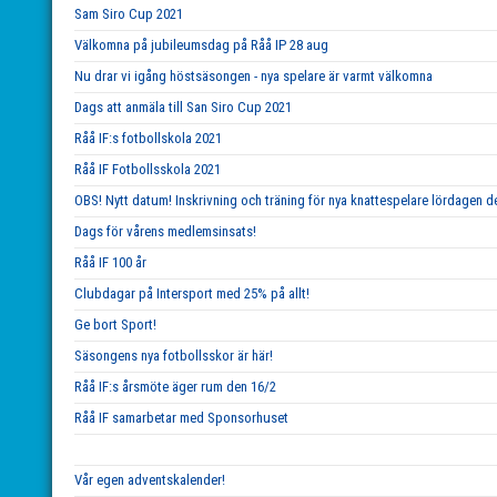
Sam Siro Cup 2021
Välkomna på jubileumsdag på Råå IP 28 aug
Nu drar vi igång höstsäsongen - nya spelare är varmt välkomna
Dags att anmäla till San Siro Cup 2021
Råå IF:s fotbollskola 2021
Råå IF Fotbollsskola 2021
OBS! Nytt datum! Inskrivning och träning för nya knattespelare lördagen de
Dags för vårens medlemsinsats!
Råå IF 100 år
Clubdagar på Intersport med 25% på allt!
Ge bort Sport!
Säsongens nya fotbollsskor är här!
Råå IF:s årsmöte äger rum den 16/2
Råå IF samarbetar med Sponsorhuset
Vår egen adventskalender!