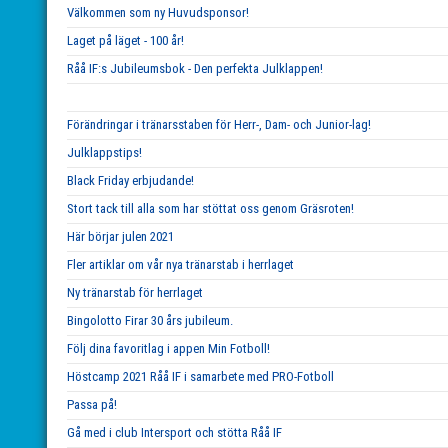
Välkommen som ny Huvudsponsor!
Laget på läget - 100 år!
Råå IF:s Jubileumsbok - Den perfekta Julklappen!
Förändringar i tränarsstaben för Herr-, Dam- och Junior-lag!
Julklappstips!
Black Friday erbjudande!
Stort tack till alla som har stöttat oss genom Gräsroten!
Här börjar julen 2021
Fler artiklar om vår nya tränarstab i herrlaget
Ny tränarstab för herrlaget
Bingolotto Firar 30 års jubileum.
Följ dina favoritlag i appen Min Fotboll!
Höstcamp 2021 Råå IF i samarbete med PRO-Fotboll
Passa på!
Gå med i club Intersport och stötta Råå IF