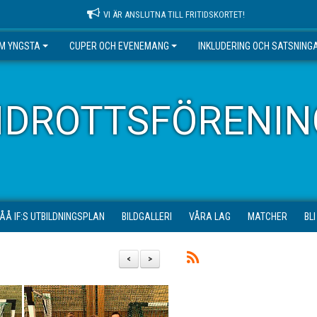
VI ÄR ANSLUTNA TILL FRITIDSKORTET!
EM YNGSTA
CUPER OCH EVENEMANG
INKLUDERING OCH SATSNING
IDROTTSFÖRENIN
ÅÅ IF:S UTBILDNINGSPLAN
BILDGALLERI
VÅRA LAG
MATCHER
BL
<
>