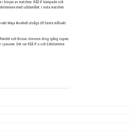
 i början av matchen. Råå IF kämpade och
skilsminne med uddamålet. I sista matchen
vakt Maja Arvehell utsågs till bästa målvakt
s Wendel och Bosse Jönsson drog igång cupen.
 i pausen. Det var Råå IF:s och Eskilsminne