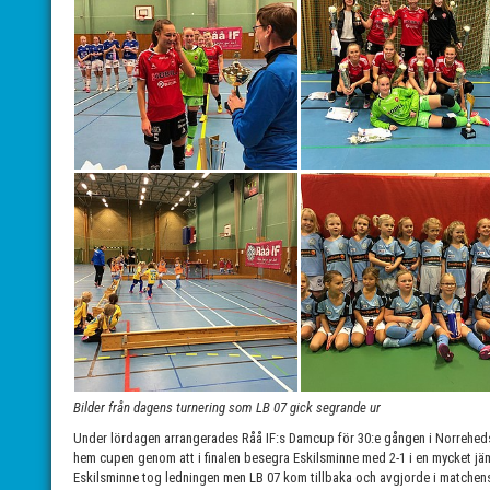
Bilder från dagens turnering som LB 07 gick segrande ur
Under lördagen arrangerades Råå IF:s Damcup för 30:e gången i Norreheds
hem cupen genom att i finalen besegra Eskilsminne med 2-1 i en mycket j
Eskilsminne tog ledningen men LB 07 kom tillbaka och avgjorde i matchens