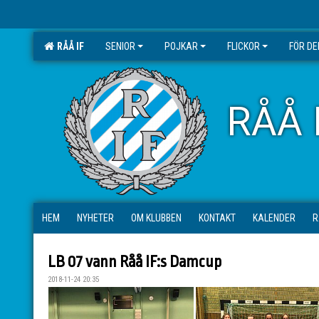
RÅÅ IF
SENIOR
POJKAR
FLICKOR
FÖR D
RÅÅ 
HEM
NYHETER
OM KLUBBEN
KONTAKT
KALENDER
R
LB 07 vann Råå IF:s Damcup
2018-11-24 20:35