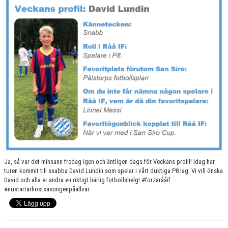
RÅÅ IF:S UTBILDNINGSPLAN
BILDGALLERI
VÅRA LAG
MATCHER
BLI MEDLEM
Ja, så var det minsann fredag igen och äntligen dags för Veckans profil! Idag har
turen kommit till snabba David Lundin som spelar i vårt duktiga P8 lag. Vi vill önska
David och alla er andra en riktigt härlig fotbollshelg! #forzarååif
#nustartarhöstsäsongenpåallvar