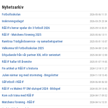
Nyhetsarkiv
Fotbollsskolan
2026-05-06 11:51
Inskrivningsdags!
2026-03-29 23:34
Råå IFs herrar spelar div 3 fotboll 2026
2025-09-14 05:01
Råå IF - Matchens förening 2025
2025-05-06 13:11
Ramlösa Trädgårdsservice - ny samarbetspartner
2025-05-01 10:07
Välkomna till Fotbollsskolan 2025
2025-04-08 12:43
Erbjudande från vår partner XXL inför seriestart
2025-04-04 12:00
Råå IF kallar till årsmöte
2025-01-07 19:05
Fin artikel ur Råå IF:s historia
2024-12-18 11:27
Julen närmar sig med stormsteg - Bingolotter
2024-11-18 15:45
GåFotboll i Råå IF
2024-06-04 06:50
Råå IF vs Malmö FF DM slutspel 2024 - Bildspel
2024-05-29 13:45
Kom och träna med Råå IF
2024-04-17 09:52
Matchens förening - Råå IF
2024-04-16 15:51