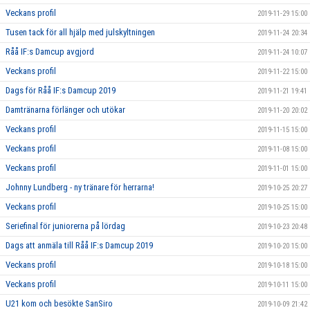
Veckans profil
2019-11-29 15:00
Tusen tack för all hjälp med julskyltningen
2019-11-24 20:34
Råå IF:s Damcup avgjord
2019-11-24 10:07
Veckans profil
2019-11-22 15:00
Dags för Råå IF:s Damcup 2019
2019-11-21 19:41
Damtränarna förlänger och utökar
2019-11-20 20:02
Veckans profil
2019-11-15 15:00
Veckans profil
2019-11-08 15:00
Veckans profil
2019-11-01 15:00
Johnny Lundberg - ny tränare för herrarna!
2019-10-25 20:27
Veckans profil
2019-10-25 15:00
Seriefinal för juniorerna på lördag
2019-10-23 20:48
Dags att anmäla till Råå IF:s Damcup 2019
2019-10-20 15:00
Veckans profil
2019-10-18 15:00
Veckans profil
2019-10-11 15:00
U21 kom och besökte SanSiro
2019-10-09 21:42