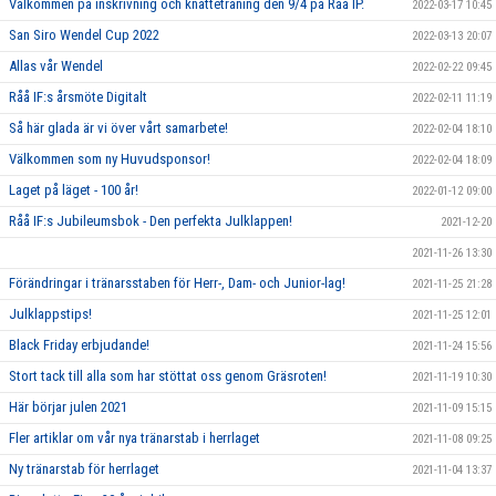
Välkommen på inskrivning och knatteträning den 9/4 på Råå IP.
2022-03-17 10:45
San Siro Wendel Cup 2022
2022-03-13 20:07
Allas vår Wendel
2022-02-22 09:45
Råå IF:s årsmöte Digitalt
2022-02-11 11:19
Så här glada är vi över vårt samarbete!
2022-02-04 18:10
Välkommen som ny Huvudsponsor!
2022-02-04 18:09
Laget på läget - 100 år!
2022-01-12 09:00
Råå IF:s Jubileumsbok - Den perfekta Julklappen!
2021-12-20
2021-11-26 13:30
Förändringar i tränarsstaben för Herr-, Dam- och Junior-lag!
2021-11-25 21:28
Julklappstips!
2021-11-25 12:01
Black Friday erbjudande!
2021-11-24 15:56
Stort tack till alla som har stöttat oss genom Gräsroten!
2021-11-19 10:30
Här börjar julen 2021
2021-11-09 15:15
Fler artiklar om vår nya tränarstab i herrlaget
2021-11-08 09:25
Ny tränarstab för herrlaget
2021-11-04 13:37