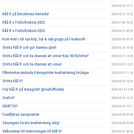
2020-08-29 10:17
Råå IF på Barcelonas hemsida!
2020-08-21 15:33
Råå IF:s Fotbollsskola 2020
2020-07-06 23:02
Råå IF:s Fotbollsskola 2020
2020-06-07 09:03
Kom med i vår nya köp, byt & sälj-grupp på Facebook!
2020-06-05 09:14
Stötta Råå IF och gör mamma glad!
2020-05-26 14:50
Stötta Råå IF och ha chansen att vinna! Köp 50/50-lotter!
2020-05-21 14:03
Stötta Råå IF och ha chansen att vinna!
2020-05-07 10:01
Påminnelse ändrade träningstider knatteträning lördagar
2020-05-01 11:56
Stötta Råå IF!
2020-04-23 10:32
Följ Råå IF på Instagram! @raaifofficiella
2020-04-13 12:04
Grattis!!
2020-04-10 15:31
GRATTIS!!
2020-04-10 15:11
Framflyttad seriepremiär
2020-04-08 07:48
Säsongens första knatteträning idag!
2020-04-04 09:00
Välkommen till Inskrivningen till Råå IF!
2020-04-01 08:05