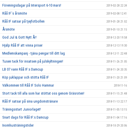
Föreningsdagar på Intersport 6-10 mars!
2019-02-28 22:24
Råå IF´s årsmöte
2019-02-08 12:41
Råå IF satsar på tjejfotbollen
2019-01-28 21:02
Årsmöte
2019-01-10 21:15
God Jul & Gott Nytt År!
2018-12-20 19:58
Hjälp Råå IF att vinna priser
2018-12-13 19:30
Medlemskampanj - tjäna pengar till ditt lag
2018-12-11 22:48
Tusen tack för insatsen på julskyltningen!
2018-11-26 21:05
LB 07 vann Råå IF:s Damcup
2018-11-24 20:35
Köp juklappar och stötta Råå IF
2018-11-20 21:09
Välkommen till Råå IF Solo Hammar
2018-11-16
Stort tack till alla som har stöttat oss genom Gräsroten!
2018-11-15 21:48
Råå IF satsar på sina ungdomstränare
2018-11-13 22:17
Träningsstart Juniorlaget!
2018-11-05 13:15
Snart dags för Råå IF:s Damcup
2018-11-04 17:16
Inomhusträningstider
2018-10-29 20:06