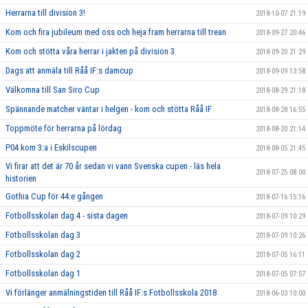
Herrarna till division 3!
2018-10-07 21:19
Kom och fira jubileum med oss och heja fram herrarna till trean
2018-09-27 20:46
Kom och stötta våra herrar i jakten på division 3
2018-09-20 21:29
Dags att anmäla till Råå IF:s damcup
2018-09-09 13:58
Välkomna till San Siro Cup
2018-08-29 21:18
Spännande matcher väntar i helgen - kom och stötta Råå IF
2018-08-28 16:55
Toppmöte för herrarna på lördag
2018-08-20 21:14
P04 kom 3:a i Eskilscupen
2018-08-05 21:45
Vi firar att det är 70 år sedan vi vann Svenska cupen - läs hela
2018-07-25 08:00
historien
Gothia Cup för 44:e gången
2018-07-16 15:16
Fotbollsskolan dag 4 - sista dagen
2018-07-09 10:29
Fotbollsskolan dag 3
2018-07-09 10:26
Fotbollsskolan dag 2
2018-07-05 16:11
Fotbollsskolan dag 1
2018-07-05 07:57
Vi förlänger anmälningstiden till Råå IF:s Fotbollsskola 2018
2018-06-03 10:00