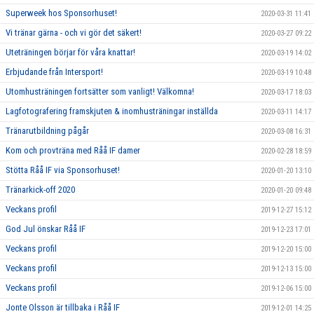
Superweek hos Sponsorhuset!
2020-03-31 11:41
Vi tränar gärna - och vi gör det säkert!
2020-03-27 09:22
Uteträningen börjar för våra knattar!
2020-03-19 14:02
Erbjudande från Intersport!
2020-03-19 10:48
Utomhusträningen fortsätter som vanligt! Välkomna!
2020-03-17 18:03
Lagfotografering framskjuten & inomhusträningar inställda
2020-03-11 14:17
Tränarutbildning pågår
2020-03-08 16:31
Kom och provträna med Råå IF damer
2020-02-28 18:59
Stötta Råå IF via Sponsorhuset!
2020-01-20 13:10
Tränarkick-off 2020
2020-01-20 09:48
Veckans profil
2019-12-27 15:12
God Jul önskar Råå IF
2019-12-23 17:01
Veckans profil
2019-12-20 15:00
Veckans profil
2019-12-13 15:00
Veckans profil
2019-12-06 15:00
Jonte Olsson är tillbaka i Råå IF
2019-12-01 14:25