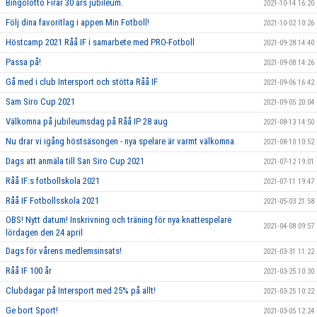
Bingolotto Firar 30 års jubileum.
2021-10-14 16:20
Följ dina favoritlag i appen Min Fotboll!
2021-10-02 10:26
Höstcamp 2021 Råå IF i samarbete med PRO-Fotboll
2021-09-28 14:40
Passa på!
2021-09-08 14:26
Gå med i club Intersport och stötta Råå IF
2021-09-06 16:42
Sam Siro Cup 2021
2021-09-05 20:04
Välkomna på jubileumsdag på Råå IP 28 aug
2021-08-13 14:50
Nu drar vi igång höstsäsongen - nya spelare är varmt välkomna
2021-08-10 10:52
Dags att anmäla till San Siro Cup 2021
2021-07-12 19:01
Råå IF:s fotbollskola 2021
2021-07-11 19:47
Råå IF Fotbollsskola 2021
2021-05-03 21:58
OBS! Nytt datum! Inskrivning och träning för nya knattespelare
2021-04-08 09:57
lördagen den 24 april
Dags för vårens medlemsinsats!
2021-03-31 11:22
Råå IF 100 år
2021-03-25 10:30
Clubdagar på Intersport med 25% på allt!
2021-03-25 10:22
Ge bort Sport!
2021-03-05 12:24