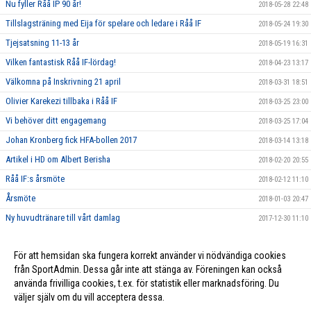
Nu fyller Råå IP 90 år!
2018-05-28 22:48
Tillslagsträning med Eija för spelare och ledare i Råå IF
2018-05-24 19:30
Tjejsatsning 11-13 år
2018-05-19 16:31
Vilken fantastisk Råå IF-lördag!
2018-04-23 13:17
Välkomna på Inskrivning 21 april
2018-03-31 18:51
Olivier Karekezi tillbaka i Råå IF
2018-03-25 23:00
Vi behöver ditt engagemang
2018-03-25 17:04
Johan Kronberg fick HFA-bollen 2017
2018-03-14 13:18
Artikel i HD om Albert Berisha
2018-02-20 20:55
Råå IF:s årsmöte
2018-02-12 11:10
Årsmöte
2018-01-03 20:47
Ny huvudtränare till vårt damlag
2017-12-30 11:10
Stort tack till alla som har stöttat oss genom Gräsroten!
2017-11-19 20:58
För att hemsidan ska fungera korrekt använder vi nödvändiga cookies
2017-01-02 20:35
från SportAdmin. Dessa går inte att stänga av. Föreningen kan också
använda frivilliga cookies, t.ex. för statistik eller marknadsföring. Du
väljer själv om du vill acceptera dessa.