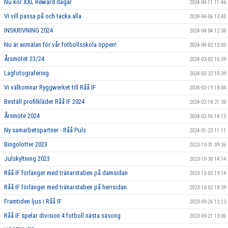
Nu kör XXL Reward dagar
2024-04-11 11:46
Vi vill passa på och tacka alla
2024-04-06 13:40
INSKRIVNING 2024
2024-04-04 12:30
Nu är anmälan för vår fotbollsskola öppen!
2024-04-02 12:00
Årsmötet 23/24
2024-03-02 16:09
Lagfotografering
2024-02-22 10:39
Vi välkomnar Ryggwerket till Råå IF
2024-02-19 18:04
Beställ profilkläder Råå IF 2024
2024-02-18 21:30
Årsmöte 2024
2024-02-06 14:13
Ny samarbetspartner - Råå Puls
2024-01-23 11:11
Bingolotter 2023
2023-10-31 09:36
Julskyltning 2023
2023-10-30 14:14
Råå IF förlänger med tränarstaben på damsidan
2023-10-03 19:14
Råå IF förlänger med tränarstaben på herrsidan
2023-10-02 18:39
Framtiden ljus i Råå IF
2023-09-26 12:13
Råå IF spelar division 4 fotboll nästa säsong
2023-09-21 13:06