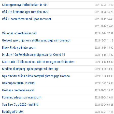
Säsongens nya fotbollsskor är här!
2021-02-22 14:40
Råå IF:s årsmöte äger rum den 16/2
2021-01-26 14:29
Råå IF samarbetar med Sponsorhuset
2021-01-19 14:45
2021-01-14 16:46
Vår egen adventskalender!
2020-12-14 17:39
Ge bort sport i jul och stötta samtidigt vår förening!
2020-12-01 11:15
Black Friday på Intersport!
2020-11-19 15:00
Direktiv från Folkhälsomyndigheten för Covid-19
2020-11-18 14:00
Stort tack till alla som har stöttat oss genom Gräsroten
2020-11-12 09:00
Medlemskampanj - tjäna pengar till ditt lag!
2020-11-05 13:00
Nya direktiv från Folkhälsomyndigheten pga Corona
2020-10-30 09:05
Damcupen 2020 - Inställd
2020-10-21 15:35
Höstens medlemsinsats!
2020-09-09 15:20
Föreningsdagar på Intersport!
2020-09-04 10:41
San Siro Cup 2020 - Inställd
2020-09-04 08:25
Bedrägeriförsök
2020-09-01 17:41