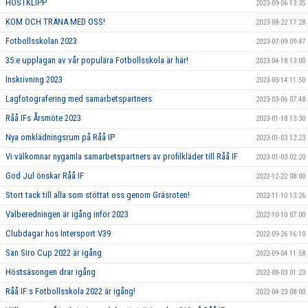
HÖSTKLIPP
2023-09-06 13:35
KOM OCH TRÄNA MED OSS!
2023-08-22 17:28
Fotbollsskolan 2023
2023-07-09 09:47
35:e upplagan av vår populära Fotbollsskola är här!
2023-04-18 13:00
Inskrivning 2023
2023-03-14 11:50
Lagfotografering med samarbetspartners
2023-03-06 07:48
Råå IFs Årsmöte 2023
2023-01-18 13:30
Nya omklädningsrum på Råå IP
2023-01-03 12:23
Vi välkomnar nygamla samarbetspartners av profilkläder till Råå IF
2023-01-03 02:20
God Jul önskar Råå IF
2022-12-22 08:00
Stort tack till alla som stöttat oss genom Gräsroten!
2022-11-10 13:26
Valberedningen är igång inför 2023
2022-10-10 07:00
Clubdagar hos Intersport V39
2022-09-26 16:10
San Siro Cup 2022 är igång
2022-09-04 11:58
Höstsäsongen drar igång
2022-08-03 01:23
Råå IF:s Fotbollsskola 2022 är igång!
2022-04-23 08:00