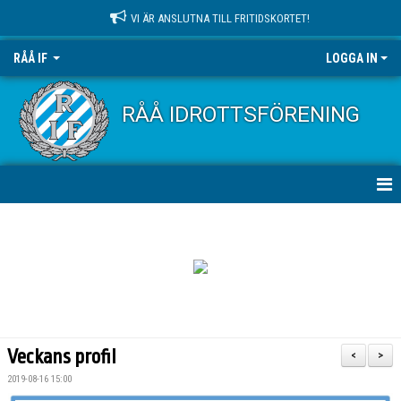
VI ÄR ANSLUTNA TILL FRITIDSKORTET!
RÅÅ IF
LOGGA IN
RÅÅ IDROTTSFÖRENING
HEM
NYHETER
OM KLUBBEN
KONTAKT
Veckans profil
<
>
KALENDER
2019-08-16 15:00