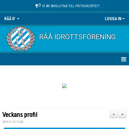
VI ÄR ANSLUTNA TILL FRITIDSKORTET!
RÅÅ IF
LOGGA IN
RÅÅ IDROTTSFÖRENING
HEM
NYHETER
OM KLUBBEN
KONTAKT
Veckans profil
<
>
KALENDER
2019-11-15 15:00