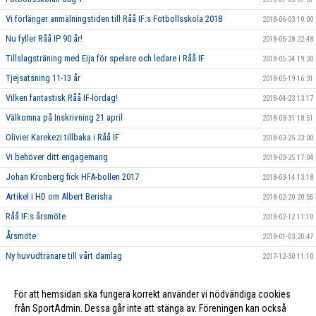
Vi förlänger anmälningstiden till Råå IF:s Fotbollsskola 2018
2018-06-03 10:00
Nu fyller Råå IP 90 år!
2018-05-28 22:48
Tillslagsträning med Eija för spelare och ledare i Råå IF
2018-05-24 19:30
Tjejsatsning 11-13 år
2018-05-19 16:31
Vilken fantastisk Råå IF-lördag!
2018-04-23 13:17
Välkomna på Inskrivning 21 april
2018-03-31 18:51
Olivier Karekezi tillbaka i Råå IF
2018-03-25 23:00
Vi behöver ditt engagemang
2018-03-25 17:04
Johan Kronberg fick HFA-bollen 2017
2018-03-14 13:18
Artikel i HD om Albert Berisha
2018-02-20 20:55
Råå IF:s årsmöte
2018-02-12 11:10
Årsmöte
2018-01-03 20:47
Ny huvudtränare till vårt damlag
2017-12-30 11:10
Stort tack till alla som har stöttat oss genom Gräsroten!
2017-11-19 20:58
För att hemsidan ska fungera korrekt använder vi nödvändiga cookies
2017-01-02 20:35
från SportAdmin. Dessa går inte att stänga av. Föreningen kan också