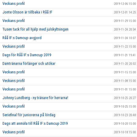
Veckans profil
2019-12-06 15:00
Jonte Olsson är tillbaka i Råå IF
2019-12-01 14:25
Veckans profil
2019-11-29 15:00
Tusen tack för all hjälp med julskyltningen
2019-11-24 20:34
Råå IF:s Damcup avgjord
2019-11-24 10:07
Veckans profil
2019-11-22 15:00
Dags för Råå IF:s Damcup 2019
2019-11-21 19:41
Damtränarna förlänger och utökar
2019-11-20 20:02
Veckans profil
2019-11-15 15:00
Veckans profil
2019-11-08 15:00
Veckans profil
2019-11-01 15:00
Johnny Lundberg - ny tränare för herrarna!
2019-10-25 20:27
Veckans profil
2019-10-25 15:00
Seriefinal för juniorerna på lördag
2019-10-23 20:48
Dags att anmäla till Råå IF:s Damcup 2019
2019-10-20 15:00
Veckans profil
2019-10-18 15:00