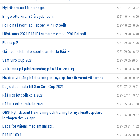
Ny tränarstab för herrlaget
2021-11-04 13:37
Bingolotto Firar 30 års jubileum.
2021-10-14 16:20
Följ dina favoritlag i appen Min Fotboll!
2021-10-02 10:26
Höstcamp 2021 Råå IF i samarbete med PRO-Fotboll
2021-09-28 14:40
Passa på!
2021-09-08 14:26
Gå med i club Intersport och stötta Råå IF
2021-09-06 16:42
Sam Siro Cup 2021
2021-09-05 20:04
Välkomna på jubileumsdag på Råå IP 28 aug
2021-08-13 14:50
Nu drar vi igång höstsäsongen - nya spelare är varmt välkomna
2021-08-10 10:52
Dags att anmäla till San Siro Cup 2021
2021-07-12 19:01
Råå IF:s fotbollskola 2021
2021-07-11 19:47
Råå IF Fotbollsskola 2021
2021-05-03 21:58
OBS! Nytt datum! Inskrivning och träning för nya knattespelare
2021-04-08 09:57
lördagen den 24 april
Dags för vårens medlemsinsats!
2021-03-31 11:22
Råå IF 100 år
2021-03-25 10:30