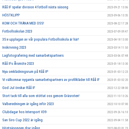
Råå IF spelar division 4 fotboll nästa säsong
2023-09-21 13:06
HÖSTKLIPP
2023-09-06 13:35
KOM OCH TRÄNA MED OSS!
2023-08-22 17:28
Fotbollsskolan 2023
2023-07-09 09:47
35:e upplagan av vår populära Fotbollsskola är här!
2023-04-18 13:00
Inskrivning 2023
2023-03-14 11:50
Lagfotografering med samarbetspartners
2023-03-06 07:48
Råå IFs Årsmöte 2023
2023-01-18 13:30
Nya omklädningsrum på Råå IP
2023-01-03 12:23
Vi välkomnar nygamla samarbetspartners av profilkläder till Råå IF
2023-01-03 02:20
God Jul önskar Råå IF
2022-12-22 08:00
Stort tack till alla som stöttat oss genom Gräsroten!
2022-11-10 13:26
Valberedningen är igång inför 2023
2022-10-10 07:00
Clubdagar hos Intersport V39
2022-09-26 16:10
San Siro Cup 2022 är igång
2022-09-04 11:58
Höstsäsongen drar igång
2022-08-03 01:23