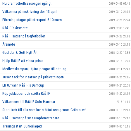
Nu drar fotbollssäsongen igång!
2019-04-09 09:46
Välkomna på inskrivning den 13 april
2019-03-12 21:39
Föreningsdagar på Intersport 6-10 mars!
2019-02-28 22:24
Råå IF´s årsmöte
2019-02-08 12:41
Råå IF satsar på tjejfotbollen
2019-01-28 21:02
Årsmöte
2019-01-10 21:15
God Jul & Gott Nytt År!
2018-12-20 19:58
Hjälp Råå IF att vinna priser
2018-12-13 19:30
Medlemskampanj - tjäna pengar till ditt lag
2018-12-11 22:48
Tusen tack för insatsen på julskyltningen!
2018-11-26 21:05
LB 07 vann Råå IF:s Damcup
2018-11-24 20:35
Köp juklappar och stötta Råå IF
2018-11-20 21:09
Välkommen till Råå IF Solo Hammar
2018-11-16
Stort tack till alla som har stöttat oss genom Gräsroten!
2018-11-15 21:48
Råå IF satsar på sina ungdomstränare
2018-11-13 22:17
Träningsstart Juniorlaget!
2018-11-05 13:15