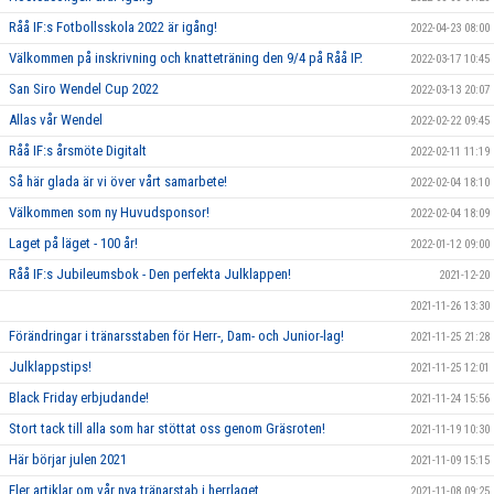
Råå IF:s Fotbollsskola 2022 är igång!
2022-04-23 08:00
Välkommen på inskrivning och knatteträning den 9/4 på Råå IP.
2022-03-17 10:45
San Siro Wendel Cup 2022
2022-03-13 20:07
Allas vår Wendel
2022-02-22 09:45
Råå IF:s årsmöte Digitalt
2022-02-11 11:19
Så här glada är vi över vårt samarbete!
2022-02-04 18:10
Välkommen som ny Huvudsponsor!
2022-02-04 18:09
Laget på läget - 100 år!
2022-01-12 09:00
Råå IF:s Jubileumsbok - Den perfekta Julklappen!
2021-12-20
2021-11-26 13:30
Förändringar i tränarsstaben för Herr-, Dam- och Junior-lag!
2021-11-25 21:28
Julklappstips!
2021-11-25 12:01
Black Friday erbjudande!
2021-11-24 15:56
Stort tack till alla som har stöttat oss genom Gräsroten!
2021-11-19 10:30
Här börjar julen 2021
2021-11-09 15:15
Fler artiklar om vår nya tränarstab i herrlaget
2021-11-08 09:25