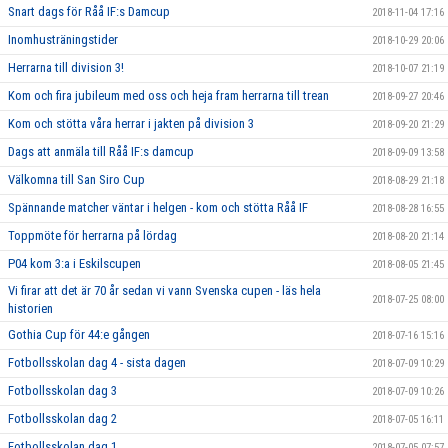
Snart dags för Råå IF:s Damcup
2018-11-04 17:16
Inomhusträningstider
2018-10-29 20:06
Herrarna till division 3!
2018-10-07 21:19
Kom och fira jubileum med oss och heja fram herrarna till trean
2018-09-27 20:46
Kom och stötta våra herrar i jakten på division 3
2018-09-20 21:29
Dags att anmäla till Råå IF:s damcup
2018-09-09 13:58
Välkomna till San Siro Cup
2018-08-29 21:18
Spännande matcher väntar i helgen - kom och stötta Råå IF
2018-08-28 16:55
Toppmöte för herrarna på lördag
2018-08-20 21:14
P04 kom 3:a i Eskilscupen
2018-08-05 21:45
Vi firar att det är 70 år sedan vi vann Svenska cupen - läs hela
2018-07-25 08:00
historien
Gothia Cup för 44:e gången
2018-07-16 15:16
Fotbollsskolan dag 4 - sista dagen
2018-07-09 10:29
Fotbollsskolan dag 3
2018-07-09 10:26
Fotbollsskolan dag 2
2018-07-05 16:11
Fotbollsskolan dag 1
2018-07-05 07:57