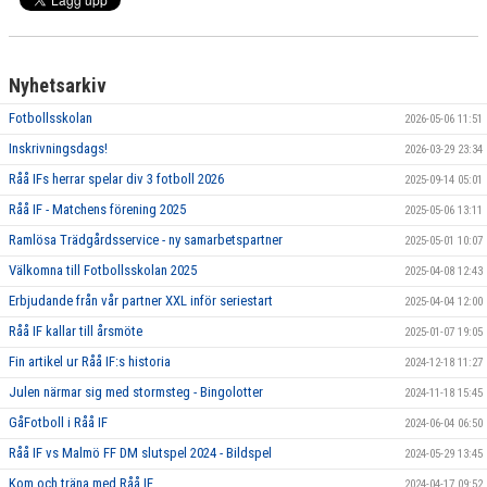
Nyhetsarkiv
Fotbollsskolan
2026-05-06 11:51
Inskrivningsdags!
2026-03-29 23:34
Råå IFs herrar spelar div 3 fotboll 2026
2025-09-14 05:01
Råå IF - Matchens förening 2025
2025-05-06 13:11
Ramlösa Trädgårdsservice - ny samarbetspartner
2025-05-01 10:07
Välkomna till Fotbollsskolan 2025
2025-04-08 12:43
Erbjudande från vår partner XXL inför seriestart
2025-04-04 12:00
Råå IF kallar till årsmöte
2025-01-07 19:05
Fin artikel ur Råå IF:s historia
2024-12-18 11:27
Julen närmar sig med stormsteg - Bingolotter
2024-11-18 15:45
GåFotboll i Råå IF
2024-06-04 06:50
Råå IF vs Malmö FF DM slutspel 2024 - Bildspel
2024-05-29 13:45
Kom och träna med Råå IF
2024-04-17 09:52