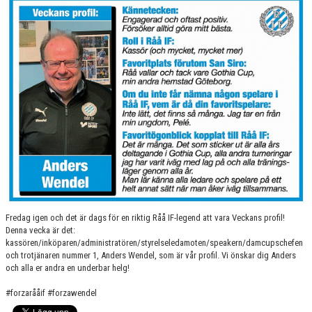
RÅÅ IF:S UTBILDNINGSPLAN
BILDGALLERI
VÅRA LAG
MATCHER
BLI MEDLEM
Fredag igen och det är dags för en riktig Råå IF-legend att vara Veckans profil!
Denna vecka är det:
kassören/inköparen/administratören/styrelseledamoten/speakern/damcupschefen
och trotjänaren nummer 1, Anders Wendel, som är vår profil. Vi önskar dig Anders
och alla er andra en underbar helg!
#forzarååif #forzawendel