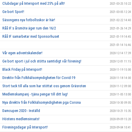
Clubdagar på Intersport med 25% på allt!
2021-03-25 10:22
Ge bort Sport!
2021-03-05 12:24
Säsongens nya fotbollsskor är här!
2021-02-22 14:40
Råå IF:s årsmöte äger rum den 16/2
2021-01-26 14:29
Råå IF samarbetar med Sponsorhuset
2021-01-19 14:45
2021-01-14 16:46
Vår egen adventskalender!
2020-12-14 17:39
Ge bort sport i jul och stötta samtidigt vår förening!
2020-12-01 11:15
Black Friday på Intersport!
2020-11-19 15:00
Direktiv från Folkhälsomyndigheten för Covid-19
2020-11-18 14:00
Stort tack till alla som har stöttat oss genom Gräsroten
2020-11-12 09:00
Medlemskampanj - tjäna pengar till ditt lag!
2020-11-05 13:00
Nya direktiv från Folkhälsomyndigheten pga Corona
2020-10-30 09:05
Damcupen 2020 - Inställd
2020-10-21 15:35
Höstens medlemsinsats!
2020-09-09 15:20
Föreningsdagar på Intersport!
2020-09-04 10:41