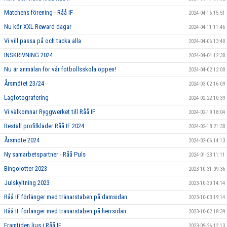
Matchens förening - Råå IF
2024-04-16 15:51
Nu kör XXL Reward dagar
2024-04-11 11:46
Vi vill passa på och tacka alla
2024-04-06 13:40
INSKRIVNING 2024
2024-04-04 12:30
Nu är anmälan för vår fotbollsskola öppen!
2024-04-02 12:00
Årsmötet 23/24
2024-03-02 16:09
Lagfotografering
2024-02-22 10:39
Vi välkomnar Ryggwerket till Råå IF
2024-02-19 18:04
Beställ profilkläder Råå IF 2024
2024-02-18 21:30
Årsmöte 2024
2024-02-06 14:13
Ny samarbetspartner - Råå Puls
2024-01-23 11:11
Bingolotter 2023
2023-10-31 09:36
Julskyltning 2023
2023-10-30 14:14
Råå IF förlänger med tränarstaben på damsidan
2023-10-03 19:14
Råå IF förlänger med tränarstaben på herrsidan
2023-10-02 18:39
Framtiden ljus i Råå IF
2023-09-26 12:13