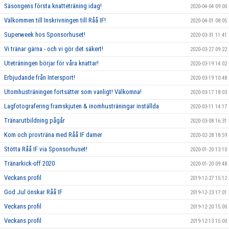
Säsongens första knatteträning idag!
2020-04-04 09:00
Välkommen till Inskrivningen till Råå IF!
2020-04-01 08:05
Superweek hos Sponsorhuset!
2020-03-31 11:41
Vi tränar gärna - och vi gör det säkert!
2020-03-27 09:22
Uteträningen börjar för våra knattar!
2020-03-19 14:02
Erbjudande från Intersport!
2020-03-19 10:48
Utomhusträningen fortsätter som vanligt! Välkomna!
2020-03-17 18:03
Lagfotografering framskjuten & inomhusträningar inställda
2020-03-11 14:17
Tränarutbildning pågår
2020-03-08 16:31
Kom och provträna med Råå IF damer
2020-02-28 18:59
Stötta Råå IF via Sponsorhuset!
2020-01-20 13:10
Tränarkick-off 2020
2020-01-20 09:48
Veckans profil
2019-12-27 15:12
God Jul önskar Råå IF
2019-12-23 17:01
Veckans profil
2019-12-20 15:00
Veckans profil
2019-12-13 15:00