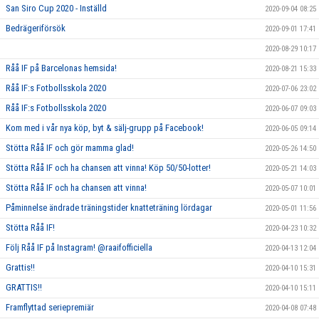
San Siro Cup 2020 - Inställd
2020-09-04 08:25
Bedrägeriförsök
2020-09-01 17:41
2020-08-29 10:17
Råå IF på Barcelonas hemsida!
2020-08-21 15:33
Råå IF:s Fotbollsskola 2020
2020-07-06 23:02
Råå IF:s Fotbollsskola 2020
2020-06-07 09:03
Kom med i vår nya köp, byt & sälj-grupp på Facebook!
2020-06-05 09:14
Stötta Råå IF och gör mamma glad!
2020-05-26 14:50
Stötta Råå IF och ha chansen att vinna! Köp 50/50-lotter!
2020-05-21 14:03
Stötta Råå IF och ha chansen att vinna!
2020-05-07 10:01
Påminnelse ändrade träningstider knatteträning lördagar
2020-05-01 11:56
Stötta Råå IF!
2020-04-23 10:32
Följ Råå IF på Instagram! @raaifofficiella
2020-04-13 12:04
Grattis!!
2020-04-10 15:31
GRATTIS!!
2020-04-10 15:11
Framflyttad seriepremiär
2020-04-08 07:48