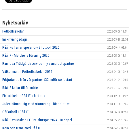
Nyhetsarkiv
Fotbollsskolan
2026-05-06 11:51
Inskrivningsdags!
2026-03-29 23:34
Råå IFs herrar spelar div 3 fotboll 2026
2025-09-14 05:01
Råå IF - Matchens förening 2025
2025-05-06 13:11
Ramlösa Trädgårdsservice - ny samarbetspartner
2025-05-01 10:07
Välkomna till Fotbollsskolan 2025
2025-04-08 12:43
Erbjudande från vår partner XXL inför seriestart
2025-04-04 12:00
Råå IF kallar till årsmöte
2025-01-07 19:05
Fin artikel ur Råå IF:s historia
2024-12-18 11:27
Julen närmar sig med stormsteg - Bingolotter
2024-11-18 15:45
GåFotboll i Råå IF
2024-06-04 06:50
Råå IF vs Malmö FF DM slutspel 2024 - Bildspel
2024-05-29 13:45
Kom och träna med Råå IF
2024-04-17 09:52