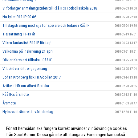
Vi förlänger anmälningstiden till Råå IF:s Fotbollsskola 2018
2018-06-03 10:00
Nu fyller Råå IP 90 år!
2018-05-28 22:48
Tillslagsträning med Eija för spelare och ledare i Råå IF
2018-05-24 19:30
Tjejsatsning 11-13 år
2018-05-19 16:31
Vilken fantastisk Råå IF-lördag!
2018-04-23 13:17
Välkomna på Inskrivning 21 april
2018-03-31 18:51
Olivier Karekezi tillbaka i Råå IF
2018-03-25 23:00
Vi behöver ditt engagemang
2018-03-25 17:04
Johan Kronberg fick HFA-bollen 2017
2018-03-14 13:18
Artikel i HD om Albert Berisha
2018-02-20 20:55
Råå IF:s årsmöte
2018-02-12 11:10
Årsmöte
2018-01-03 20:47
Ny huvudtränare till vårt damlag
2017-12-30 11:10
Stort tack till alla som har stöttat oss genom Gräsroten!
2017-11-19 20:58
För att hemsidan ska fungera korrekt använder vi nödvändiga cookies
2017-01-02 20:35
från SportAdmin. Dessa går inte att stänga av. Föreningen kan också