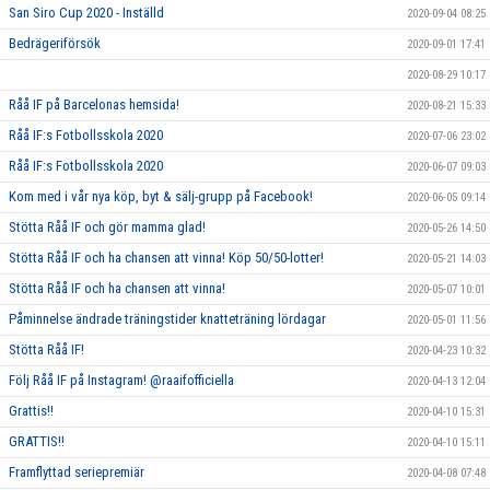
San Siro Cup 2020 - Inställd
2020-09-04 08:25
Bedrägeriförsök
2020-09-01 17:41
2020-08-29 10:17
Råå IF på Barcelonas hemsida!
2020-08-21 15:33
Råå IF:s Fotbollsskola 2020
2020-07-06 23:02
Råå IF:s Fotbollsskola 2020
2020-06-07 09:03
Kom med i vår nya köp, byt & sälj-grupp på Facebook!
2020-06-05 09:14
Stötta Råå IF och gör mamma glad!
2020-05-26 14:50
Stötta Råå IF och ha chansen att vinna! Köp 50/50-lotter!
2020-05-21 14:03
Stötta Råå IF och ha chansen att vinna!
2020-05-07 10:01
Påminnelse ändrade träningstider knatteträning lördagar
2020-05-01 11:56
Stötta Råå IF!
2020-04-23 10:32
Följ Råå IF på Instagram! @raaifofficiella
2020-04-13 12:04
Grattis!!
2020-04-10 15:31
GRATTIS!!
2020-04-10 15:11
Framflyttad seriepremiär
2020-04-08 07:48