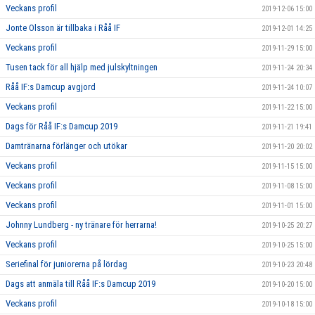
Veckans profil
2019-12-06 15:00
Jonte Olsson är tillbaka i Råå IF
2019-12-01 14:25
Veckans profil
2019-11-29 15:00
Tusen tack för all hjälp med julskyltningen
2019-11-24 20:34
Råå IF:s Damcup avgjord
2019-11-24 10:07
Veckans profil
2019-11-22 15:00
Dags för Råå IF:s Damcup 2019
2019-11-21 19:41
Damtränarna förlänger och utökar
2019-11-20 20:02
Veckans profil
2019-11-15 15:00
Veckans profil
2019-11-08 15:00
Veckans profil
2019-11-01 15:00
Johnny Lundberg - ny tränare för herrarna!
2019-10-25 20:27
Veckans profil
2019-10-25 15:00
Seriefinal för juniorerna på lördag
2019-10-23 20:48
Dags att anmäla till Råå IF:s Damcup 2019
2019-10-20 15:00
Veckans profil
2019-10-18 15:00