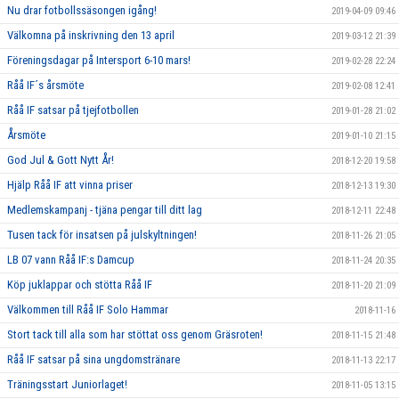
Nu drar fotbollssäsongen igång!
2019-04-09 09:46
Välkomna på inskrivning den 13 april
2019-03-12 21:39
Föreningsdagar på Intersport 6-10 mars!
2019-02-28 22:24
Råå IF´s årsmöte
2019-02-08 12:41
Råå IF satsar på tjejfotbollen
2019-01-28 21:02
Årsmöte
2019-01-10 21:15
God Jul & Gott Nytt År!
2018-12-20 19:58
Hjälp Råå IF att vinna priser
2018-12-13 19:30
Medlemskampanj - tjäna pengar till ditt lag
2018-12-11 22:48
Tusen tack för insatsen på julskyltningen!
2018-11-26 21:05
LB 07 vann Råå IF:s Damcup
2018-11-24 20:35
Köp juklappar och stötta Råå IF
2018-11-20 21:09
Välkommen till Råå IF Solo Hammar
2018-11-16
Stort tack till alla som har stöttat oss genom Gräsroten!
2018-11-15 21:48
Råå IF satsar på sina ungdomstränare
2018-11-13 22:17
Träningsstart Juniorlaget!
2018-11-05 13:15