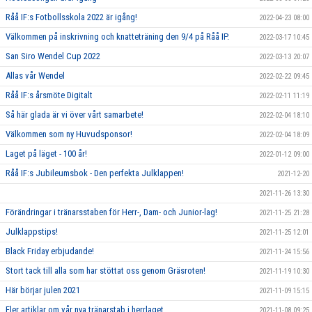
Råå IF:s Fotbollsskola 2022 är igång!
2022-04-23 08:00
Välkommen på inskrivning och knatteträning den 9/4 på Råå IP.
2022-03-17 10:45
San Siro Wendel Cup 2022
2022-03-13 20:07
Allas vår Wendel
2022-02-22 09:45
Råå IF:s årsmöte Digitalt
2022-02-11 11:19
Så här glada är vi över vårt samarbete!
2022-02-04 18:10
Välkommen som ny Huvudsponsor!
2022-02-04 18:09
Laget på läget - 100 år!
2022-01-12 09:00
Råå IF:s Jubileumsbok - Den perfekta Julklappen!
2021-12-20
2021-11-26 13:30
Förändringar i tränarsstaben för Herr-, Dam- och Junior-lag!
2021-11-25 21:28
Julklappstips!
2021-11-25 12:01
Black Friday erbjudande!
2021-11-24 15:56
Stort tack till alla som har stöttat oss genom Gräsroten!
2021-11-19 10:30
Här börjar julen 2021
2021-11-09 15:15
Fler artiklar om vår nya tränarstab i herrlaget
2021-11-08 09:25