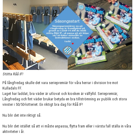
RÅÅ IF:S UTBILDNINGSPLAN
BILDGALLERI
VÅRA LAG
MATCHER
BLI MEDLEM
Stötta Råå IF!
På långfredag skulle det vara seriepremiär för våra herrar i division tre mot
Kulladals FF.
Laget har laddat, bra väder är utlovat och kiosken är välfylld. Seriepremiär,
Långfredag och fint väder brukar betyda en bra tillströmning av publik och stora
vinster i 50/50-lotteriet. En riktigt bra dag för Råå IF!
Nu blir det inte riktigt så.
Nu blir det istället så att vi måste anpassa, flytta fram eller i värsta fall ställa in våra
aktiviteter i år.