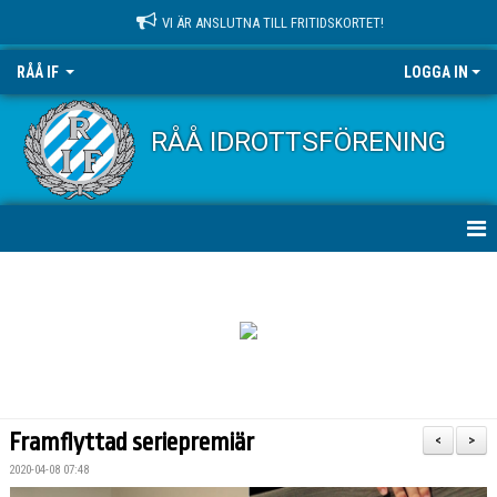
VI ÄR ANSLUTNA TILL FRITIDSKORTET!
RÅÅ IF
LOGGA IN
RÅÅ IDROTTSFÖRENING
HEM
NYHETER
OM KLUBBEN
KONTAKT
Framflyttad seriepremiär
<
>
KALENDER
2020-04-08 07:48