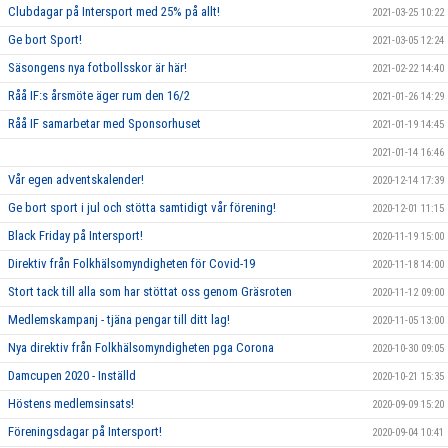
Clubdagar på Intersport med 25% på allt!
2021-03-25 10:22
Ge bort Sport!
2021-03-05 12:24
Säsongens nya fotbollsskor är här!
2021-02-22 14:40
Råå IF:s årsmöte äger rum den 16/2
2021-01-26 14:29
Råå IF samarbetar med Sponsorhuset
2021-01-19 14:45
2021-01-14 16:46
Vår egen adventskalender!
2020-12-14 17:39
Ge bort sport i jul och stötta samtidigt vår förening!
2020-12-01 11:15
Black Friday på Intersport!
2020-11-19 15:00
Direktiv från Folkhälsomyndigheten för Covid-19
2020-11-18 14:00
Stort tack till alla som har stöttat oss genom Gräsroten
2020-11-12 09:00
Medlemskampanj - tjäna pengar till ditt lag!
2020-11-05 13:00
Nya direktiv från Folkhälsomyndigheten pga Corona
2020-10-30 09:05
Damcupen 2020 - Inställd
2020-10-21 15:35
Höstens medlemsinsats!
2020-09-09 15:20
Föreningsdagar på Intersport!
2020-09-04 10:41