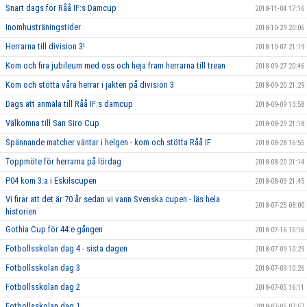
Snart dags för Råå IF:s Damcup
2018-11-04 17:16
Inomhusträningstider
2018-10-29 20:06
Herrarna till division 3!
2018-10-07 21:19
Kom och fira jubileum med oss och heja fram herrarna till trean
2018-09-27 20:46
Kom och stötta våra herrar i jakten på division 3
2018-09-20 21:29
Dags att anmäla till Råå IF:s damcup
2018-09-09 13:58
Välkomna till San Siro Cup
2018-08-29 21:18
Spännande matcher väntar i helgen - kom och stötta Råå IF
2018-08-28 16:55
Toppmöte för herrarna på lördag
2018-08-20 21:14
P04 kom 3:a i Eskilscupen
2018-08-05 21:45
Vi firar att det är 70 år sedan vi vann Svenska cupen - läs hela
2018-07-25 08:00
historien
Gothia Cup för 44:e gången
2018-07-16 15:16
Fotbollsskolan dag 4 - sista dagen
2018-07-09 10:29
Fotbollsskolan dag 3
2018-07-09 10:26
Fotbollsskolan dag 2
2018-07-05 16:11
Fotbollsskolan dag 1
2018-07-05 07:57