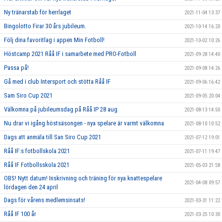
Ny tränarstab för herrlaget
2021-11-04 13:37
Bingolotto Firar 30 års jubileum.
2021-10-14 16:20
Följ dina favoritlag i appen Min Fotboll!
2021-10-02 10:26
Höstcamp 2021 Råå IF i samarbete med PRO-Fotboll
2021-09-28 14:40
Passa på!
2021-09-08 14:26
Gå med i club Intersport och stötta Råå IF
2021-09-06 16:42
Sam Siro Cup 2021
2021-09-05 20:04
Välkomna på jubileumsdag på Råå IP 28 aug
2021-08-13 14:50
Nu drar vi igång höstsäsongen - nya spelare är varmt välkomna
2021-08-10 10:52
Dags att anmäla till San Siro Cup 2021
2021-07-12 19:01
Råå IF:s fotbollskola 2021
2021-07-11 19:47
Råå IF Fotbollsskola 2021
2021-05-03 21:58
OBS! Nytt datum! Inskrivning och träning för nya knattespelare
2021-04-08 09:57
lördagen den 24 april
Dags för vårens medlemsinsats!
2021-03-31 11:22
Råå IF 100 år
2021-03-25 10:30