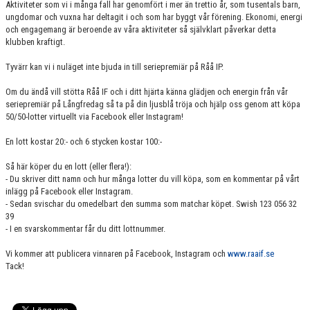
Aktiviteter som vi i många fall har genomfört i mer än trettio år, som tusentals barn,
ungdomar och vuxna har deltagit i och som har byggt vår förening. Ekonomi, energi
och engagemang är beroende av våra aktiviteter så självklart påverkar detta
klubben kraftigt.
Tyvärr kan vi i nuläget inte bjuda in till seriepremiär på Råå IP.
Om du ändå vill stötta Råå IF och i ditt hjärta känna glädjen och energin från vår
seriepremiär på Långfredag så ta på din ljusblå tröja och hjälp oss genom att köpa
50/50-lotter virtuellt via Facebook eller Instagram!
En lott kostar 20:- och 6 stycken kostar 100:-
Så här köper du en lott (eller flera!):
- Du skriver ditt namn och hur många lotter du vill köpa, som en kommentar på vårt
inlägg på Facebook eller Instagram.
- Sedan svischar du omedelbart den summa som matchar köpet. Swish 123 056 32
39
- I en svarskommentar får du ditt lottnummer.
Vi kommer att publicera vinnaren på Facebook, Instagram och
www.raaif.se
Tack!