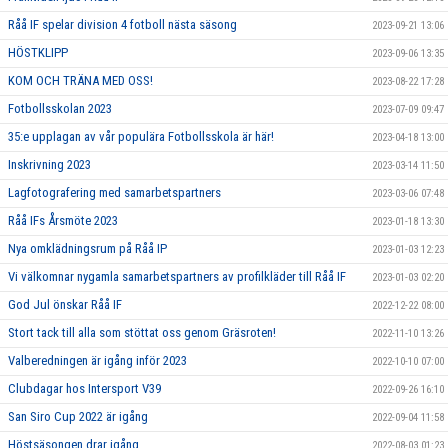
Råå IF spelar division 4 fotboll nästa säsong
2023-09-21 13:06
HÖSTKLIPP
2023-09-06 13:35
KOM OCH TRÄNA MED OSS!
2023-08-22 17:28
Fotbollsskolan 2023
2023-07-09 09:47
35:e upplagan av vår populära Fotbollsskola är här!
2023-04-18 13:00
Inskrivning 2023
2023-03-14 11:50
Lagfotografering med samarbetspartners
2023-03-06 07:48
Råå IFs Årsmöte 2023
2023-01-18 13:30
Nya omklädningsrum på Råå IP
2023-01-03 12:23
Vi välkomnar nygamla samarbetspartners av profilkläder till Råå IF
2023-01-03 02:20
God Jul önskar Råå IF
2022-12-22 08:00
Stort tack till alla som stöttat oss genom Gräsroten!
2022-11-10 13:26
Valberedningen är igång inför 2023
2022-10-10 07:00
Clubdagar hos Intersport V39
2022-09-26 16:10
San Siro Cup 2022 är igång
2022-09-04 11:58
Höstsäsongen drar igång
2022-08-03 01:23