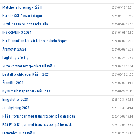
Matchens förening - Råå IF
2024-04-16 15:51
Nu kör XXL Reward dagar
2024-04-11 11:46
Vi vill passa på och tacka alla
2024-04-06 13:40
INSKRIVNING 2024
2024-04-04 12:30
Nu är anmälan för vår fotbollsskola öppen!
2024-04-02 12:00
Årsmötet 23/24
2024-03-02 16:09
Lagfotografering
2024-02-22 10:39
Vi välkomnar Ryggwerket till Råå IF
2024-02-19 18:04
Beställ profilkläder Råå IF 2024
2024-02-18 21:30
Årsmöte 2024
2024-02-06 14:13
Ny samarbetspartner - Råå Puls
2024-01-23 11:11
Bingolotter 2023
2023-10-31 09:36
Julskyltning 2023
2023-10-30 14:14
Råå IF förlänger med tränarstaben på damsidan
2023-10-03 19:14
Råå IF förlänger med tränarstaben på herrsidan
2023-10-02 18:39
Framtiden ljus i Råå IF
2023-09-26 12:13