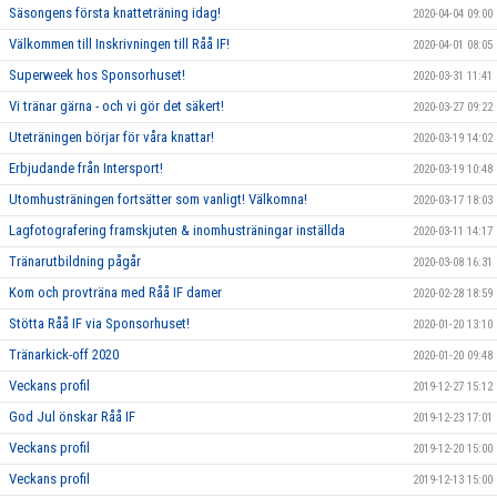
Säsongens första knatteträning idag!
2020-04-04 09:00
Välkommen till Inskrivningen till Råå IF!
2020-04-01 08:05
Superweek hos Sponsorhuset!
2020-03-31 11:41
Vi tränar gärna - och vi gör det säkert!
2020-03-27 09:22
Uteträningen börjar för våra knattar!
2020-03-19 14:02
Erbjudande från Intersport!
2020-03-19 10:48
Utomhusträningen fortsätter som vanligt! Välkomna!
2020-03-17 18:03
Lagfotografering framskjuten & inomhusträningar inställda
2020-03-11 14:17
Tränarutbildning pågår
2020-03-08 16:31
Kom och provträna med Råå IF damer
2020-02-28 18:59
Stötta Råå IF via Sponsorhuset!
2020-01-20 13:10
Tränarkick-off 2020
2020-01-20 09:48
Veckans profil
2019-12-27 15:12
God Jul önskar Råå IF
2019-12-23 17:01
Veckans profil
2019-12-20 15:00
Veckans profil
2019-12-13 15:00