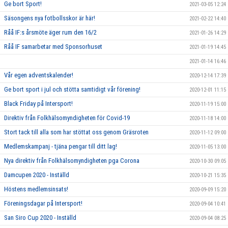
Ge bort Sport!
2021-03-05 12:24
Säsongens nya fotbollsskor är här!
2021-02-22 14:40
Råå IF:s årsmöte äger rum den 16/2
2021-01-26 14:29
Råå IF samarbetar med Sponsorhuset
2021-01-19 14:45
2021-01-14 16:46
Vår egen adventskalender!
2020-12-14 17:39
Ge bort sport i jul och stötta samtidigt vår förening!
2020-12-01 11:15
Black Friday på Intersport!
2020-11-19 15:00
Direktiv från Folkhälsomyndigheten för Covid-19
2020-11-18 14:00
Stort tack till alla som har stöttat oss genom Gräsroten
2020-11-12 09:00
Medlemskampanj - tjäna pengar till ditt lag!
2020-11-05 13:00
Nya direktiv från Folkhälsomyndigheten pga Corona
2020-10-30 09:05
Damcupen 2020 - Inställd
2020-10-21 15:35
Höstens medlemsinsats!
2020-09-09 15:20
Föreningsdagar på Intersport!
2020-09-04 10:41
San Siro Cup 2020 - Inställd
2020-09-04 08:25