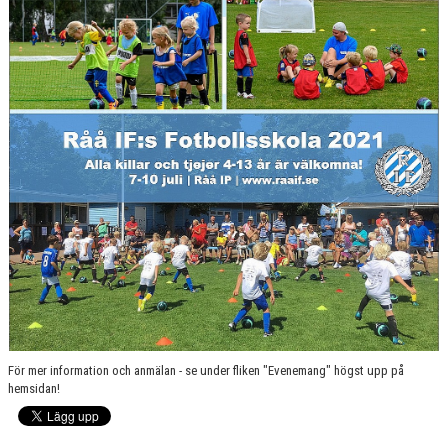
RÅÅ IF:S UTBILDNINGSPLAN
BILDGALLERI
VÅRA LAG
MATCHER
BLI MEDLEM
För mer information och anmälan - se under fliken "Evenemang" högst upp på
hemsidan!