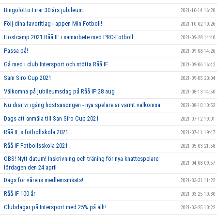
Bingolotto Firar 30 års jubileum.
2021-10-14 16:20
Följ dina favoritlag i appen Min Fotboll!
2021-10-02 10:26
Höstcamp 2021 Råå IF i samarbete med PRO-Fotboll
2021-09-28 14:40
Passa på!
2021-09-08 14:26
Gå med i club Intersport och stötta Råå IF
2021-09-06 16:42
Sam Siro Cup 2021
2021-09-05 20:04
Välkomna på jubileumsdag på Råå IP 28 aug
2021-08-13 14:50
Nu drar vi igång höstsäsongen - nya spelare är varmt välkomna
2021-08-10 10:52
Dags att anmäla till San Siro Cup 2021
2021-07-12 19:01
Råå IF:s fotbollskola 2021
2021-07-11 19:47
Råå IF Fotbollsskola 2021
2021-05-03 21:58
OBS! Nytt datum! Inskrivning och träning för nya knattespelare
2021-04-08 09:57
lördagen den 24 april
Dags för vårens medlemsinsats!
2021-03-31 11:22
Råå IF 100 år
2021-03-25 10:30
Clubdagar på Intersport med 25% på allt!
2021-03-25 10:22