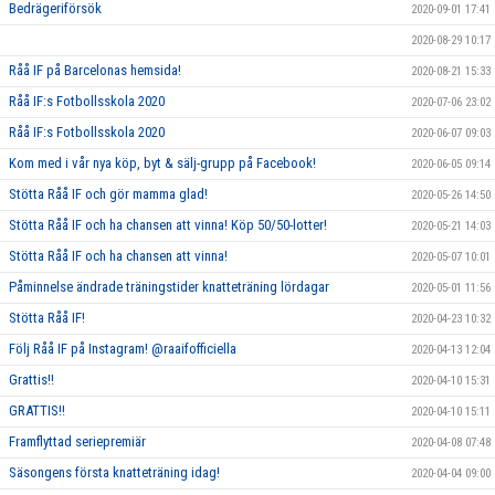
Bedrägeriförsök
2020-09-01 17:41
2020-08-29 10:17
Råå IF på Barcelonas hemsida!
2020-08-21 15:33
Råå IF:s Fotbollsskola 2020
2020-07-06 23:02
Råå IF:s Fotbollsskola 2020
2020-06-07 09:03
Kom med i vår nya köp, byt & sälj-grupp på Facebook!
2020-06-05 09:14
Stötta Råå IF och gör mamma glad!
2020-05-26 14:50
Stötta Råå IF och ha chansen att vinna! Köp 50/50-lotter!
2020-05-21 14:03
Stötta Råå IF och ha chansen att vinna!
2020-05-07 10:01
Påminnelse ändrade träningstider knatteträning lördagar
2020-05-01 11:56
Stötta Råå IF!
2020-04-23 10:32
Följ Råå IF på Instagram! @raaifofficiella
2020-04-13 12:04
Grattis!!
2020-04-10 15:31
GRATTIS!!
2020-04-10 15:11
Framflyttad seriepremiär
2020-04-08 07:48
Säsongens första knatteträning idag!
2020-04-04 09:00