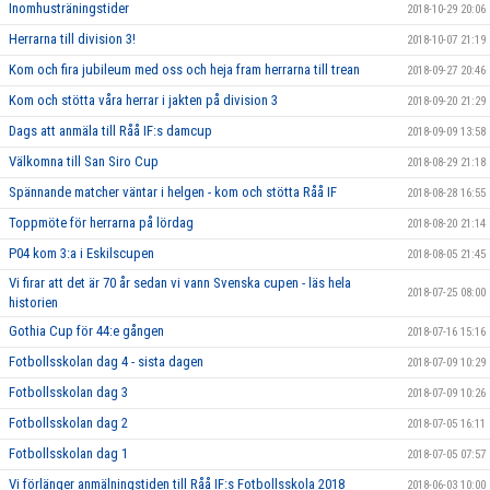
Inomhusträningstider
2018-10-29 20:06
Herrarna till division 3!
2018-10-07 21:19
Kom och fira jubileum med oss och heja fram herrarna till trean
2018-09-27 20:46
Kom och stötta våra herrar i jakten på division 3
2018-09-20 21:29
Dags att anmäla till Råå IF:s damcup
2018-09-09 13:58
Välkomna till San Siro Cup
2018-08-29 21:18
Spännande matcher väntar i helgen - kom och stötta Råå IF
2018-08-28 16:55
Toppmöte för herrarna på lördag
2018-08-20 21:14
P04 kom 3:a i Eskilscupen
2018-08-05 21:45
Vi firar att det är 70 år sedan vi vann Svenska cupen - läs hela
2018-07-25 08:00
historien
Gothia Cup för 44:e gången
2018-07-16 15:16
Fotbollsskolan dag 4 - sista dagen
2018-07-09 10:29
Fotbollsskolan dag 3
2018-07-09 10:26
Fotbollsskolan dag 2
2018-07-05 16:11
Fotbollsskolan dag 1
2018-07-05 07:57
Vi förlänger anmälningstiden till Råå IF:s Fotbollsskola 2018
2018-06-03 10:00