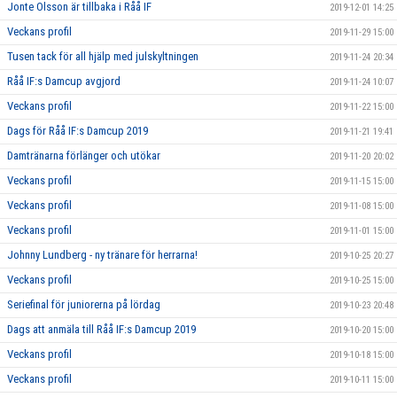
Jonte Olsson är tillbaka i Råå IF
2019-12-01 14:25
Veckans profil
2019-11-29 15:00
Tusen tack för all hjälp med julskyltningen
2019-11-24 20:34
Råå IF:s Damcup avgjord
2019-11-24 10:07
Veckans profil
2019-11-22 15:00
Dags för Råå IF:s Damcup 2019
2019-11-21 19:41
Damtränarna förlänger och utökar
2019-11-20 20:02
Veckans profil
2019-11-15 15:00
Veckans profil
2019-11-08 15:00
Veckans profil
2019-11-01 15:00
Johnny Lundberg - ny tränare för herrarna!
2019-10-25 20:27
Veckans profil
2019-10-25 15:00
Seriefinal för juniorerna på lördag
2019-10-23 20:48
Dags att anmäla till Råå IF:s Damcup 2019
2019-10-20 15:00
Veckans profil
2019-10-18 15:00
Veckans profil
2019-10-11 15:00