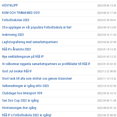
HÖSTKLIPP
2023-09-06 13:35
KOM OCH TRÄNA MED OSS!
2023-08-22 17:28
Fotbollsskolan 2023
2023-07-09 09:47
35:e upplagan av vår populära Fotbollsskola är här!
2023-04-18 13:00
Inskrivning 2023
2023-03-14 11:50
Lagfotografering med samarbetspartners
2023-03-06 07:48
Råå IFs Årsmöte 2023
2023-01-18 13:30
Nya omklädningsrum på Råå IP
2023-01-03 12:23
Vi välkomnar nygamla samarbetspartners av profilkläder till Råå IF
2023-01-03 02:20
God Jul önskar Råå IF
2022-12-22 08:00
Stort tack till alla som stöttat oss genom Gräsroten!
2022-11-10 13:26
Valberedningen är igång inför 2023
2022-10-10 07:00
Clubdagar hos Intersport V39
2022-09-26 16:10
San Siro Cup 2022 är igång
2022-09-04 11:58
Höstsäsongen drar igång
2022-08-03 01:23
Råå IF:s Fotbollsskola 2022 är igång!
2022-04-23 08:00