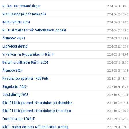
Nu kör XXL Reward dagar
2024-04-11 11:46
Vi vill passa på och tacka alla
2024-04-06 13:40
INSKRIVNING 2024
2024-04-04 12:30
Nu är anmälan för vår fotbollsskola öppen!
2024-04-02 12:00
Årsmötet 23/24
2024-03-02 16:09
Lagfotografering
2024-02-22 10:39
Vi välkomnar Ryggwerket till Råå IF
2024-02-19 18:04
Beställ profilkläder Råå IF 2024
2024-02-18 21:30
Årsmöte 2024
2024-02-06 14:13
Ny samarbetspartner - Råå Puls
2024-01-23 11:11
Bingolotter 2023
2023-10-31 09:36
Julskyltning 2023
2023-10-30 14:14
Råå IF förlänger med tränarstaben på damsidan
2023-10-03 19:14
Råå IF förlänger med tränarstaben på herrsidan
2023-10-02 18:39
Framtiden ljus i Råå IF
2023-09-26 12:13
Råå IF spelar division 4 fotboll nästa säsong
2023-09-21 13:06