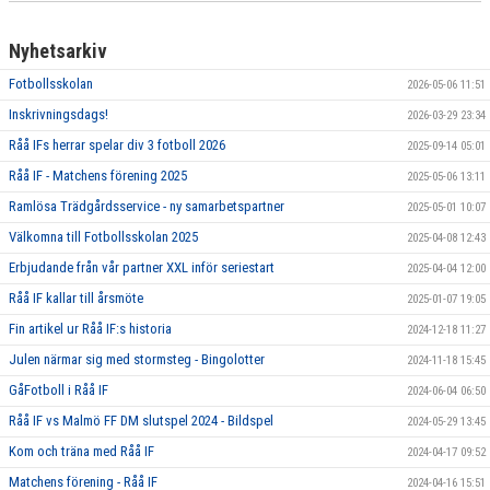
Nyhetsarkiv
Fotbollsskolan
2026-05-06 11:51
Inskrivningsdags!
2026-03-29 23:34
Råå IFs herrar spelar div 3 fotboll 2026
2025-09-14 05:01
Råå IF - Matchens förening 2025
2025-05-06 13:11
Ramlösa Trädgårdsservice - ny samarbetspartner
2025-05-01 10:07
Välkomna till Fotbollsskolan 2025
2025-04-08 12:43
Erbjudande från vår partner XXL inför seriestart
2025-04-04 12:00
Råå IF kallar till årsmöte
2025-01-07 19:05
Fin artikel ur Råå IF:s historia
2024-12-18 11:27
Julen närmar sig med stormsteg - Bingolotter
2024-11-18 15:45
GåFotboll i Råå IF
2024-06-04 06:50
Råå IF vs Malmö FF DM slutspel 2024 - Bildspel
2024-05-29 13:45
Kom och träna med Råå IF
2024-04-17 09:52
Matchens förening - Råå IF
2024-04-16 15:51