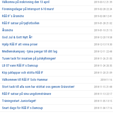
Välkomna på inskrivning den 13 april
2019-03-12 21:39
Föreningsdagar på Intersport 6-10 mars!
2019-02-28 22:24
Råå IF´s årsmöte
2019-02-08 12:41
Råå IF satsar på tjejfotbollen
2019-01-28 21:02
Årsmöte
2019-01-10 21:15
God Jul & Gott Nytt År!
2018-12-20 19:58
Hjälp Råå IF att vinna priser
2018-12-13 19:30
Medlemskampanj - tjäna pengar till ditt lag
2018-12-11 22:48
Tusen tack för insatsen på julskyltningen!
2018-11-26 21:05
LB 07 vann Råå IF:s Damcup
2018-11-24 20:35
Köp juklappar och stötta Råå IF
2018-11-20 21:09
Välkommen till Råå IF Solo Hammar
2018-11-16
Stort tack till alla som har stöttat oss genom Gräsroten!
2018-11-15 21:48
Råå IF satsar på sina ungdomstränare
2018-11-13 22:17
Träningsstart Juniorlaget!
2018-11-05 13:15
Snart dags för Råå IF:s Damcup
2018-11-04 17:16