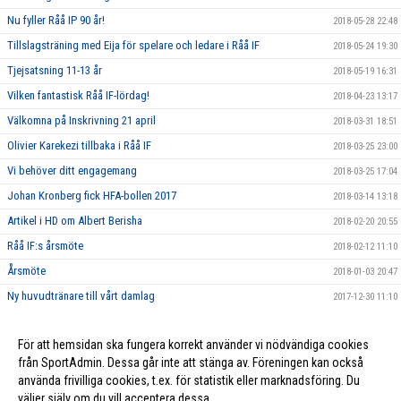
Nu fyller Råå IP 90 år!
2018-05-28 22:48
Tillslagsträning med Eija för spelare och ledare i Råå IF
2018-05-24 19:30
Tjejsatsning 11-13 år
2018-05-19 16:31
Vilken fantastisk Råå IF-lördag!
2018-04-23 13:17
Välkomna på Inskrivning 21 april
2018-03-31 18:51
Olivier Karekezi tillbaka i Råå IF
2018-03-25 23:00
Vi behöver ditt engagemang
2018-03-25 17:04
Johan Kronberg fick HFA-bollen 2017
2018-03-14 13:18
Artikel i HD om Albert Berisha
2018-02-20 20:55
Råå IF:s årsmöte
2018-02-12 11:10
Årsmöte
2018-01-03 20:47
Ny huvudtränare till vårt damlag
2017-12-30 11:10
Stort tack till alla som har stöttat oss genom Gräsroten!
2017-11-19 20:58
För att hemsidan ska fungera korrekt använder vi nödvändiga cookies
2017-01-02 20:35
från SportAdmin. Dessa går inte att stänga av. Föreningen kan också
använda frivilliga cookies, t.ex. för statistik eller marknadsföring. Du
väljer själv om du vill acceptera dessa.