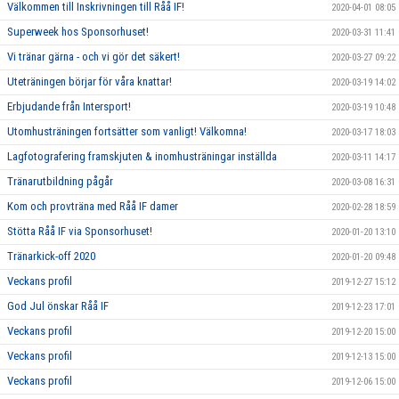
Välkommen till Inskrivningen till Råå IF!
2020-04-01 08:05
Superweek hos Sponsorhuset!
2020-03-31 11:41
Vi tränar gärna - och vi gör det säkert!
2020-03-27 09:22
Uteträningen börjar för våra knattar!
2020-03-19 14:02
Erbjudande från Intersport!
2020-03-19 10:48
Utomhusträningen fortsätter som vanligt! Välkomna!
2020-03-17 18:03
Lagfotografering framskjuten & inomhusträningar inställda
2020-03-11 14:17
Tränarutbildning pågår
2020-03-08 16:31
Kom och provträna med Råå IF damer
2020-02-28 18:59
Stötta Råå IF via Sponsorhuset!
2020-01-20 13:10
Tränarkick-off 2020
2020-01-20 09:48
Veckans profil
2019-12-27 15:12
God Jul önskar Råå IF
2019-12-23 17:01
Veckans profil
2019-12-20 15:00
Veckans profil
2019-12-13 15:00
Veckans profil
2019-12-06 15:00