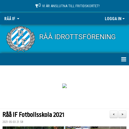
VI ÄR ANSLUTNA TILL FRITIDSKORTET!
RÅÅ IF
LOGGA IN
RÅÅ IDROTTSFÖRENING
HEM
NYHETER
OM KLUBBEN
KONTAKT
Råå IF Fotbollsskola 2021
<
>
KALENDER
2021-05-03 21:58