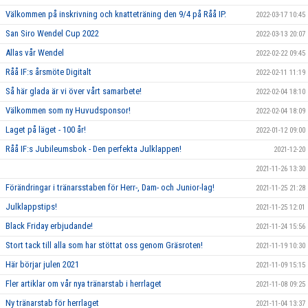
Välkommen på inskrivning och knatteträning den 9/4 på Råå IP.
2022-03-17 10:45
San Siro Wendel Cup 2022
2022-03-13 20:07
Allas vår Wendel
2022-02-22 09:45
Råå IF:s årsmöte Digitalt
2022-02-11 11:19
Så här glada är vi över vårt samarbete!
2022-02-04 18:10
Välkommen som ny Huvudsponsor!
2022-02-04 18:09
Laget på läget - 100 år!
2022-01-12 09:00
Råå IF:s Jubileumsbok - Den perfekta Julklappen!
2021-12-20
2021-11-26 13:30
Förändringar i tränarsstaben för Herr-, Dam- och Junior-lag!
2021-11-25 21:28
Julklappstips!
2021-11-25 12:01
Black Friday erbjudande!
2021-11-24 15:56
Stort tack till alla som har stöttat oss genom Gräsroten!
2021-11-19 10:30
Här börjar julen 2021
2021-11-09 15:15
Fler artiklar om vår nya tränarstab i herrlaget
2021-11-08 09:25
Ny tränarstab för herrlaget
2021-11-04 13:37