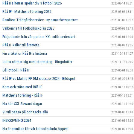
Råå IFs herrar spelar div 3 fotboll 2026
2025-09-14 05:01
Råå IF - Matchens förening 2025
2025-05-06 13:11
Ramlösa Trädgårdsservice - ny samarbetspartner
2025-05-01 10:07
Välkomna till Fotbollsskolan 2025
2025-04-08 12:43
Erbjudande från vår partner XXL inför seriestart
2025-04-04 12:00
Råå IF kallar till årsmöte
2025-01-07 19:05
Fin artikel ur Råå IF:s historia
2024-12-18 11:27
Julen närmar sig med stormsteg - Bingolotter
2024-11-18 15:45
GåFotboll i Råå IF
2024-06-04 06:50
Råå IF vs Malmö FF DM slutspel 2024 - Bildspel
2024-05-29 13:45
Kom och träna med Råå IF
2024-04-17 09:52
Matchens förening - Råå IF
2024-04-16 15:51
Nu kör XXL Reward dagar
2024-04-11 11:46
Vi vill passa på och tacka alla
2024-04-06 13:40
INSKRIVNING 2024
2024-04-04 12:30
Nu är anmälan för vår fotbollsskola öppen!
2024-04-02 12:00