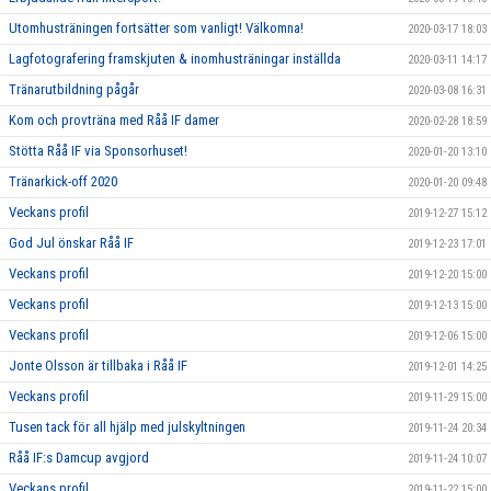
Utomhusträningen fortsätter som vanligt! Välkomna!
2020-03-17 18:03
Lagfotografering framskjuten & inomhusträningar inställda
2020-03-11 14:17
Tränarutbildning pågår
2020-03-08 16:31
Kom och provträna med Råå IF damer
2020-02-28 18:59
Stötta Råå IF via Sponsorhuset!
2020-01-20 13:10
Tränarkick-off 2020
2020-01-20 09:48
Veckans profil
2019-12-27 15:12
God Jul önskar Råå IF
2019-12-23 17:01
Veckans profil
2019-12-20 15:00
Veckans profil
2019-12-13 15:00
Veckans profil
2019-12-06 15:00
Jonte Olsson är tillbaka i Råå IF
2019-12-01 14:25
Veckans profil
2019-11-29 15:00
Tusen tack för all hjälp med julskyltningen
2019-11-24 20:34
Råå IF:s Damcup avgjord
2019-11-24 10:07
Veckans profil
2019-11-22 15:00