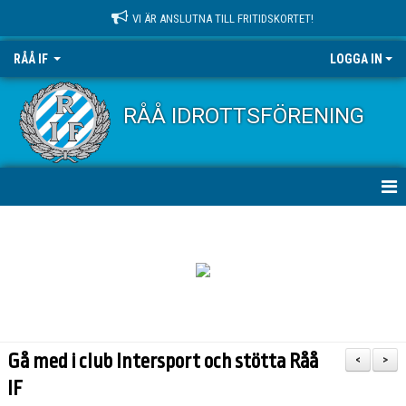
VI ÄR ANSLUTNA TILL FRITIDSKORTET!
RÅÅ IF
LOGGA IN
RÅÅ IDROTTSFÖRENING
HEM
NYHETER
OM KLUBBEN
KONTAKT
Gå med i club Intersport och stötta Råå
<
>
KALENDER
IF