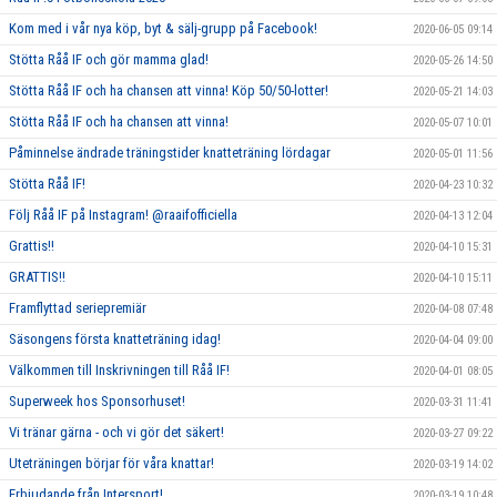
Kom med i vår nya köp, byt & sälj-grupp på Facebook!
2020-06-05 09:14
Stötta Råå IF och gör mamma glad!
2020-05-26 14:50
Stötta Råå IF och ha chansen att vinna! Köp 50/50-lotter!
2020-05-21 14:03
Stötta Råå IF och ha chansen att vinna!
2020-05-07 10:01
Påminnelse ändrade träningstider knatteträning lördagar
2020-05-01 11:56
Stötta Råå IF!
2020-04-23 10:32
Följ Råå IF på Instagram! @raaifofficiella
2020-04-13 12:04
Grattis!!
2020-04-10 15:31
GRATTIS!!
2020-04-10 15:11
Framflyttad seriepremiär
2020-04-08 07:48
Säsongens första knatteträning idag!
2020-04-04 09:00
Välkommen till Inskrivningen till Råå IF!
2020-04-01 08:05
Superweek hos Sponsorhuset!
2020-03-31 11:41
Vi tränar gärna - och vi gör det säkert!
2020-03-27 09:22
Uteträningen börjar för våra knattar!
2020-03-19 14:02
Erbjudande från Intersport!
2020-03-19 10:48