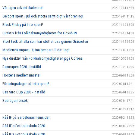
Vår egen adventskalender!
2020-12-14 17:39
Ge bort sport i jul och stötta samtidigt vår förening!
2020-12-01 11:15
Black Friday på Intersport!
2020-11-19 15:00
Direktiv från Folkhälsomyndigheten för Covid-19
2020-11-18 14:00
Stort tack till alla som har stöttat oss genom Gräsroten
2020-11-12 09:00
Medlemskampanj - tjäna pengar till ditt lag!
2020-11-05 13:00
Nya direktiv från Folkhälsomyndigheten pga Corona
2020-10-30 09:05
Damcupen 2020 - Inställd
2020-10-21 15:35
Höstens medlemsinsats!
2020-09-09 15:20
Föreningsdagar på Intersport!
2020-09-04 10:41
San Siro Cup 2020 - Inställd
2020-09-04 08:25
Bedrägeriförsök
2020-09-01 17:41
2020-08-29 10:17
Råå IF på Barcelonas hemsida!
2020-08-21 15:33
Råå IF:s Fotbollsskola 2020
2020-07-06 23:02
Råå IF:s Fotbollsskola 2020
2020-06-07 09:03