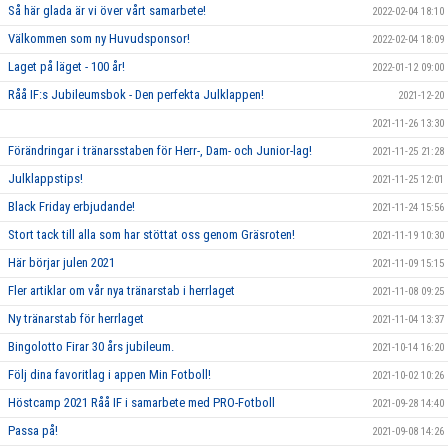
Så här glada är vi över vårt samarbete!
2022-02-04 18:10
Välkommen som ny Huvudsponsor!
2022-02-04 18:09
Laget på läget - 100 år!
2022-01-12 09:00
Råå IF:s Jubileumsbok - Den perfekta Julklappen!
2021-12-20
2021-11-26 13:30
Förändringar i tränarsstaben för Herr-, Dam- och Junior-lag!
2021-11-25 21:28
Julklappstips!
2021-11-25 12:01
Black Friday erbjudande!
2021-11-24 15:56
Stort tack till alla som har stöttat oss genom Gräsroten!
2021-11-19 10:30
Här börjar julen 2021
2021-11-09 15:15
Fler artiklar om vår nya tränarstab i herrlaget
2021-11-08 09:25
Ny tränarstab för herrlaget
2021-11-04 13:37
Bingolotto Firar 30 års jubileum.
2021-10-14 16:20
Följ dina favoritlag i appen Min Fotboll!
2021-10-02 10:26
Höstcamp 2021 Råå IF i samarbete med PRO-Fotboll
2021-09-28 14:40
Passa på!
2021-09-08 14:26