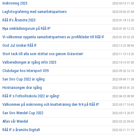
Inskrivning 2023
2023-03-14 11:50
Lagfotografering med samarbetspartners
2023-03-06 07:48
Råå IFs Årsmöte 2023
2023-01-18 13:30
Nya omklädningsrum på Råå IP
2023-01-03 12:23
Vi välkomnar nygamla samarbetspartners av profilkläder till Råå IF
2023-01-03 02:20
God Jul önskar Råå IF
2022-12-22 08:00
Stort tack till alla som stöttat oss genom Gräsroten!
2022-11-10 13:26
Valberedningen är igång inför 2023
2022-10-10 07:00
Clubdagar hos Intersport V39
2022-09-26 16:10
San Siro Cup 2022 är igång
2022-09-04 11:58
Höstsäsongen drar igång
2022-08-03 01:23
Råå IF:s Fotbollsskola 2022 är igång!
2022-04-23 08:00
Välkommen på inskrivning och knatteträning den 9/4 på Råå IP.
2022-03-17 10:45
San Siro Wendel Cup 2022
2022-03-13 20:07
Allas vår Wendel
2022-02-22 09:45
Råå IF:s årsmöte Digitalt
2022-02-11 11:19