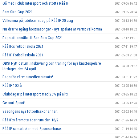
Gå med i club Intersport och stötta Råå IF
2021-09-06 16:42
Sam Siro Cup 2021
2021-09-05 20:04
Välkomna på jubileumsdag på Råå IP 28 aug
2021-08-13 14:50
Nu drar vi igång höstsäsongen - nya spelare är varmt välkomna
2021-08-10 10:52
Dags att anmäla till San Siro Cup 2021
2021-07-12 19:01
Råå IF:s fotbollskola 2021
2021-07-11 19:47
Råå IF Fotbollsskola 2021
2021-05-03 21:58
OBS! Nytt datum! Inskrivning och träning för nya knattespelare
2021-04-08 09:57
lördagen den 24 april
Dags för vårens medlemsinsats!
2021-03-31 11:22
Råå IF 100 år
2021-03-25 10:30
Clubdagar på Intersport med 25% på allt!
2021-03-25 10:22
Ge bort Sport!
2021-03-05 12:24
Säsongens nya fotbollsskor är här!
2021-02-22 14:40
Råå IF:s årsmöte äger rum den 16/2
2021-01-26 14:29
Råå IF samarbetar med Sponsorhuset
2021-01-19 14:45
2021-01-14 16:46