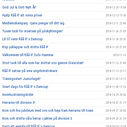
God Jul & Gott Nytt År!
2018-12-20 19:58
Hjälp Råå IF att vinna priser
2018-12-13 19:30
Medlemskampanj - tjäna pengar till ditt lag
2018-12-11 22:48
Tusen tack för insatsen på julskyltningen!
2018-11-26 21:05
LB 07 vann Råå IF:s Damcup
2018-11-24 20:35
Köp juklappar och stötta Råå IF
2018-11-20 21:09
Välkommen till Råå IF Solo Hammar
2018-11-16
Stort tack till alla som har stöttat oss genom Gräsroten!
2018-11-15 21:48
Råå IF satsar på sina ungdomstränare
2018-11-13 22:17
Träningsstart Juniorlaget!
2018-11-05 13:15
Snart dags för Råå IF:s Damcup
2018-11-04 17:16
Inomhusträningstider
2018-10-29 20:06
Herrarna till division 3!
2018-10-07 21:19
Kom och fira jubileum med oss och heja fram herrarna till trean
2018-09-27 20:46
Kom och stötta våra herrar i jakten på division 3
2018-09-20 21:29
Dags att anmäla till Råå IF:s damcup
2018-09-09 13:58