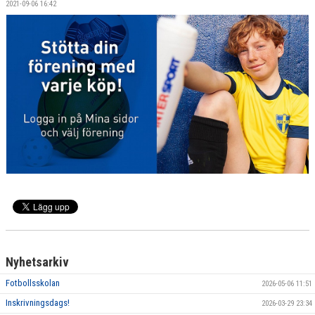
2021-09-06 16:42
RÅÅ IF:S UTBILDNINGSPLAN
BILDGALLERI
VÅRA LAG
MATCHER
BLI MEDLEM
Nyhetsarkiv
Fotbollsskolan
2026-05-06 11:51
Inskrivningsdags!
2026-03-29 23:34