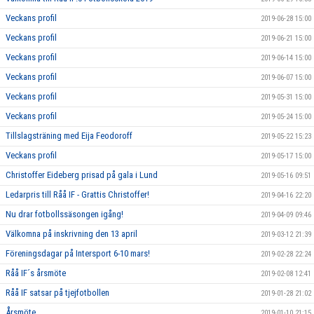
Veckans profil
2019-06-28 15:00
Veckans profil
2019-06-21 15:00
Veckans profil
2019-06-14 15:00
Veckans profil
2019-06-07 15:00
Veckans profil
2019-05-31 15:00
Veckans profil
2019-05-24 15:00
Tillslagsträning med Eija Feodoroff
2019-05-22 15:23
Veckans profil
2019-05-17 15:00
Christoffer Eideberg prisad på gala i Lund
2019-05-16 09:51
Ledarpris till Råå IF - Grattis Christoffer!
2019-04-16 22:20
Nu drar fotbollssäsongen igång!
2019-04-09 09:46
Välkomna på inskrivning den 13 april
2019-03-12 21:39
Föreningsdagar på Intersport 6-10 mars!
2019-02-28 22:24
Råå IF´s årsmöte
2019-02-08 12:41
Råå IF satsar på tjejfotbollen
2019-01-28 21:02
Årsmöte
2019-01-10 21:15