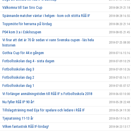
Välkomna till San Siro Cup
2018-08-29 21:18
Spännande matcher väntar i helgen - kom och stötta Råå IF
2018-08-28 16:55
Toppmöte för herrarna på lördag
2018-08-20 21:14
P04 kom 3:a i Eskilscupen
2018-08-05 21:45
Vi firar att det är 70 år sedan vi vann Svenska cupen - läs hela
2018-07-25 08:00
historien
Gothia Cup för 44:e gången
2018-07-16 15:16
Fotbollsskolan dag 4 - sista dagen
2018-07-09 10:29
Fotbollsskolan dag 3
2018-07-09 10:26
Fotbollsskolan dag 2
2018-07-05 16:11
Fotbollsskolan dag 1
2018-07-05 07:57
Vi förlänger anmälningstiden till Råå IF:s Fotbollsskola 2018
2018-06-03 10:00
Nu fyller Råå IP 90 år!
2018-05-28 22:48
Tillslagsträning med Eija för spelare och ledare i Råå IF
2018-05-24 19:30
Tjejsatsning 11-13 år
2018-05-19 16:31
Vilken fantastisk Råå IF-lördag!
2018-04-23 13:17