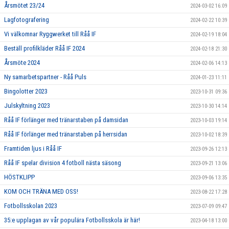
Årsmötet 23/24
2024-03-02 16:09
Lagfotografering
2024-02-22 10:39
Vi välkomnar Ryggwerket till Råå IF
2024-02-19 18:04
Beställ profilkläder Råå IF 2024
2024-02-18 21:30
Årsmöte 2024
2024-02-06 14:13
Ny samarbetspartner - Råå Puls
2024-01-23 11:11
Bingolotter 2023
2023-10-31 09:36
Julskyltning 2023
2023-10-30 14:14
Råå IF förlänger med tränarstaben på damsidan
2023-10-03 19:14
Råå IF förlänger med tränarstaben på herrsidan
2023-10-02 18:39
Framtiden ljus i Råå IF
2023-09-26 12:13
Råå IF spelar division 4 fotboll nästa säsong
2023-09-21 13:06
HÖSTKLIPP
2023-09-06 13:35
KOM OCH TRÄNA MED OSS!
2023-08-22 17:28
Fotbollsskolan 2023
2023-07-09 09:47
35:e upplagan av vår populära Fotbollsskola är här!
2023-04-18 13:00