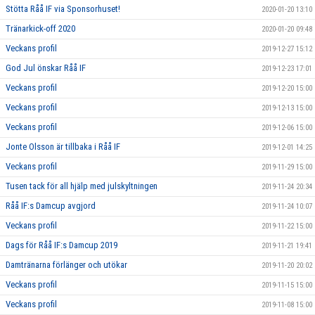
Stötta Råå IF via Sponsorhuset!
2020-01-20 13:10
Tränarkick-off 2020
2020-01-20 09:48
Veckans profil
2019-12-27 15:12
God Jul önskar Råå IF
2019-12-23 17:01
Veckans profil
2019-12-20 15:00
Veckans profil
2019-12-13 15:00
Veckans profil
2019-12-06 15:00
Jonte Olsson är tillbaka i Råå IF
2019-12-01 14:25
Veckans profil
2019-11-29 15:00
Tusen tack för all hjälp med julskyltningen
2019-11-24 20:34
Råå IF:s Damcup avgjord
2019-11-24 10:07
Veckans profil
2019-11-22 15:00
Dags för Råå IF:s Damcup 2019
2019-11-21 19:41
Damtränarna förlänger och utökar
2019-11-20 20:02
Veckans profil
2019-11-15 15:00
Veckans profil
2019-11-08 15:00