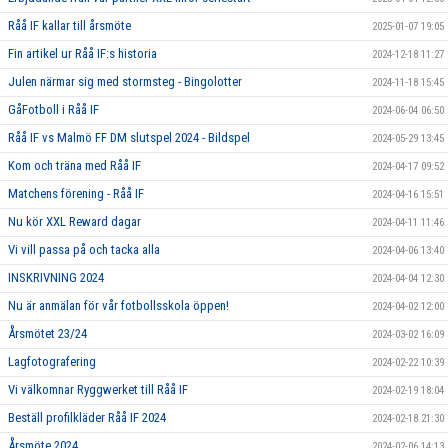
Råå IF kallar till årsmöte
2025-01-07 19:05
Fin artikel ur Råå IF:s historia
2024-12-18 11:27
Julen närmar sig med stormsteg - Bingolotter
2024-11-18 15:45
GåFotboll i Råå IF
2024-06-04 06:50
Råå IF vs Malmö FF DM slutspel 2024 - Bildspel
2024-05-29 13:45
Kom och träna med Råå IF
2024-04-17 09:52
Matchens förening - Råå IF
2024-04-16 15:51
Nu kör XXL Reward dagar
2024-04-11 11:46
Vi vill passa på och tacka alla
2024-04-06 13:40
INSKRIVNING 2024
2024-04-04 12:30
Nu är anmälan för vår fotbollsskola öppen!
2024-04-02 12:00
Årsmötet 23/24
2024-03-02 16:09
Lagfotografering
2024-02-22 10:39
Vi välkomnar Ryggwerket till Råå IF
2024-02-19 18:04
Beställ profilkläder Råå IF 2024
2024-02-18 21:30
Årsmöte 2024
2024-02-06 14:13