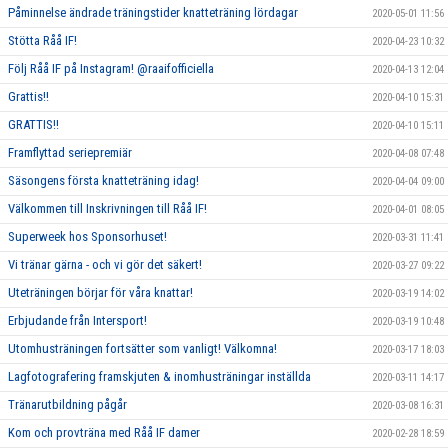
Påminnelse ändrade träningstider knatteträning lördagar
2020-05-01 11:56
Stötta Råå IF!
2020-04-23 10:32
Följ Råå IF på Instagram! @raaifofficiella
2020-04-13 12:04
Grattis!!
2020-04-10 15:31
GRATTIS!!
2020-04-10 15:11
Framflyttad seriepremiär
2020-04-08 07:48
Säsongens första knatteträning idag!
2020-04-04 09:00
Välkommen till Inskrivningen till Råå IF!
2020-04-01 08:05
Superweek hos Sponsorhuset!
2020-03-31 11:41
Vi tränar gärna - och vi gör det säkert!
2020-03-27 09:22
Uteträningen börjar för våra knattar!
2020-03-19 14:02
Erbjudande från Intersport!
2020-03-19 10:48
Utomhusträningen fortsätter som vanligt! Välkomna!
2020-03-17 18:03
Lagfotografering framskjuten & inomhusträningar inställda
2020-03-11 14:17
Tränarutbildning pågår
2020-03-08 16:31
Kom och provträna med Råå IF damer
2020-02-28 18:59