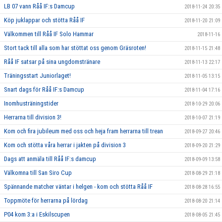
LB 07 vann Råå IF:s Damcup
2018-11-24 20:35
Köp juklappar och stötta Råå IF
2018-11-20 21:09
Välkommen till Råå IF Solo Hammar
2018-11-16
Stort tack till alla som har stöttat oss genom Gräsroten!
2018-11-15 21:48
Råå IF satsar på sina ungdomstränare
2018-11-13 22:17
Träningsstart Juniorlaget!
2018-11-05 13:15
Snart dags för Råå IF:s Damcup
2018-11-04 17:16
Inomhusträningstider
2018-10-29 20:06
Herrarna till division 3!
2018-10-07 21:19
Kom och fira jubileum med oss och heja fram herrarna till trean
2018-09-27 20:46
Kom och stötta våra herrar i jakten på division 3
2018-09-20 21:29
Dags att anmäla till Råå IF:s damcup
2018-09-09 13:58
Välkomna till San Siro Cup
2018-08-29 21:18
Spännande matcher väntar i helgen - kom och stötta Råå IF
2018-08-28 16:55
Toppmöte för herrarna på lördag
2018-08-20 21:14
P04 kom 3:a i Eskilscupen
2018-08-05 21:45