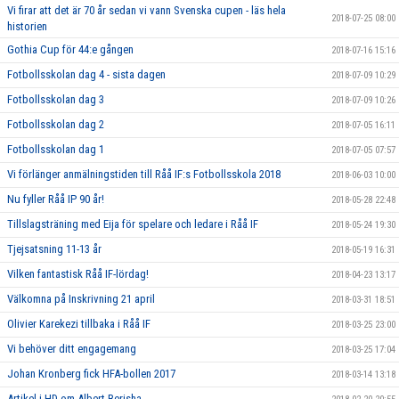
Vi firar att det är 70 år sedan vi vann Svenska cupen - läs hela
2018-07-25 08:00
historien
Gothia Cup för 44:e gången
2018-07-16 15:16
Fotbollsskolan dag 4 - sista dagen
2018-07-09 10:29
Fotbollsskolan dag 3
2018-07-09 10:26
Fotbollsskolan dag 2
2018-07-05 16:11
Fotbollsskolan dag 1
2018-07-05 07:57
Vi förlänger anmälningstiden till Råå IF:s Fotbollsskola 2018
2018-06-03 10:00
Nu fyller Råå IP 90 år!
2018-05-28 22:48
Tillslagsträning med Eija för spelare och ledare i Råå IF
2018-05-24 19:30
Tjejsatsning 11-13 år
2018-05-19 16:31
Vilken fantastisk Råå IF-lördag!
2018-04-23 13:17
Välkomna på Inskrivning 21 april
2018-03-31 18:51
Olivier Karekezi tillbaka i Råå IF
2018-03-25 23:00
Vi behöver ditt engagemang
2018-03-25 17:04
Johan Kronberg fick HFA-bollen 2017
2018-03-14 13:18
Artikel i HD om Albert Berisha