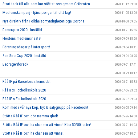
Stort tack till alla som har stöttat oss genom Gräsroten
2020-11-12 09:00
Medlemskampanj - tjäna pengar till ditt lag!
2020-11-05 13:00
Nya direktiv från Folkhälsomyndigheten pga Corona
2020-10-30 09:05
Damcupen 2020 - Inställd
2020-10-21 15:35
Höstens medlemsinsats!
2020-09-09 15:20
Föreningsdagar på Intersport!
2020-09-04 10:41
San Siro Cup 2020 - Inställd
2020-09-04 08:25
Bedrägeriförsök
2020-09-01 17:41
2020-08-29 10:17
Råå IF på Barcelonas hemsida!
2020-08-21 15:33
Råå IF:s Fotbollsskola 2020
2020-07-06 23:02
Råå IF:s Fotbollsskola 2020
2020-06-07 09:03
Kom med i vår nya köp, byt & sälj-grupp på Facebook!
2020-06-05 09:14
Stötta Råå IF och gör mamma glad!
2020-05-26 14:50
Stötta Råå IF och ha chansen att vinna! Köp 50/50-lotter!
2020-05-21 14:03
Stötta Råå IF och ha chansen att vinna!
2020-05-07 10:01