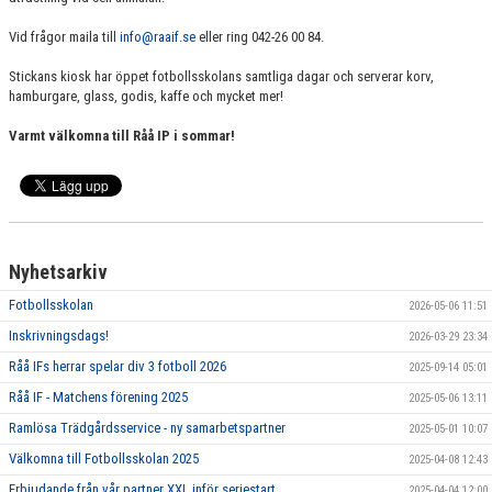
Vid frågor maila till
info@raaif.se
eller ring 042-26 00 84.
Stickans kiosk har öppet fotbollsskolans samtliga dagar och serverar korv,
hamburgare, glass, godis, kaffe och mycket mer!
Varmt välkomna till Råå IP i sommar!
Nyhetsarkiv
Fotbollsskolan
2026-05-06 11:51
Inskrivningsdags!
2026-03-29 23:34
Råå IFs herrar spelar div 3 fotboll 2026
2025-09-14 05:01
Råå IF - Matchens förening 2025
2025-05-06 13:11
Ramlösa Trädgårdsservice - ny samarbetspartner
2025-05-01 10:07
Välkomna till Fotbollsskolan 2025
2025-04-08 12:43
Erbjudande från vår partner XXL inför seriestart
2025-04-04 12:00