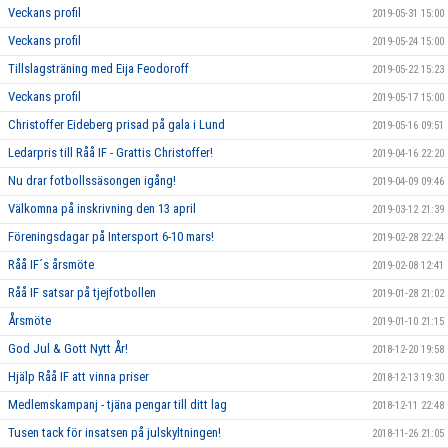
Veckans profil
2019-05-31 15:00
Veckans profil
2019-05-24 15:00
Tillslagsträning med Eija Feodoroff
2019-05-22 15:23
Veckans profil
2019-05-17 15:00
Christoffer Eideberg prisad på gala i Lund
2019-05-16 09:51
Ledarpris till Råå IF - Grattis Christoffer!
2019-04-16 22:20
Nu drar fotbollssäsongen igång!
2019-04-09 09:46
Välkomna på inskrivning den 13 april
2019-03-12 21:39
Föreningsdagar på Intersport 6-10 mars!
2019-02-28 22:24
Råå IF´s årsmöte
2019-02-08 12:41
Råå IF satsar på tjejfotbollen
2019-01-28 21:02
Årsmöte
2019-01-10 21:15
God Jul & Gott Nytt År!
2018-12-20 19:58
Hjälp Råå IF att vinna priser
2018-12-13 19:30
Medlemskampanj - tjäna pengar till ditt lag
2018-12-11 22:48
Tusen tack för insatsen på julskyltningen!
2018-11-26 21:05