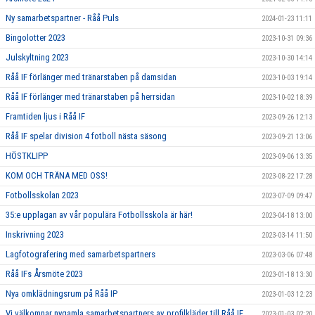
Ny samarbetspartner - Råå Puls
2024-01-23 11:11
Bingolotter 2023
2023-10-31 09:36
Julskyltning 2023
2023-10-30 14:14
Råå IF förlänger med tränarstaben på damsidan
2023-10-03 19:14
Råå IF förlänger med tränarstaben på herrsidan
2023-10-02 18:39
Framtiden ljus i Råå IF
2023-09-26 12:13
Råå IF spelar division 4 fotboll nästa säsong
2023-09-21 13:06
HÖSTKLIPP
2023-09-06 13:35
KOM OCH TRÄNA MED OSS!
2023-08-22 17:28
Fotbollsskolan 2023
2023-07-09 09:47
35:e upplagan av vår populära Fotbollsskola är här!
2023-04-18 13:00
Inskrivning 2023
2023-03-14 11:50
Lagfotografering med samarbetspartners
2023-03-06 07:48
Råå IFs Årsmöte 2023
2023-01-18 13:30
Nya omklädningsrum på Råå IP
2023-01-03 12:23
Vi välkomnar nygamla samarbetspartners av profilkläder till Råå IF
2023-01-03 02:20