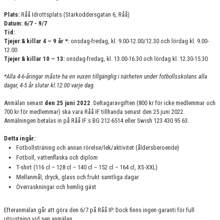
Plats:
Råå Idrottsplats (Starkoddersgatan 6, Råå)
Datum: 6/7 - 9/7
Tid:
Tjejer & killar 4 – 9 år *:
onsdag-fredag, kl. 9.00-12.00/12.30 och lördag kl. 9.00-
12.00
Tjejer & killar 10 – 13:
onsdag-fredag, kl. 13.00-16.30 och lördag kl. 12.30-15.30
*Alla 4-6-åringar måste ha en vuxen tillgänglig i närheten under fotbollsskolans alla
dagar, 4-5 år slutar kl.12.00 varje dag.
Anmälan senast
den 25 juni 2022
. Deltagaravgiften (800 kr för icke medlemmar och
700 kr för medlemmar) ska vara Råå IF tillhanda senast den 25 juni 2022.
Anmälningen betalas in på Råå IF:s BG 212-6514 eller Swish 123 430 95 63.
Detta ingår:
Fotbollsträning och annan rörelse/lek/aktivitet (åldersberoende)
Fotboll, vattenflaska och diplom
T-shirt (116 cl – 128 cl – 140 cl – 152 cl – 164 cl, XS-XXL)
Mellanmål, dryck, glass och frukt samtliga dagar
Överraskningar och hemlig gäst
Efteranmälan går att göra den 6/7 på Råå IP. Dock finns ingen garanti för full
utrustning vid sen anmälan.