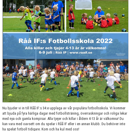
RÅÅ IF:S UTBILDNINGSPLAN
BILDGALLERI
VÅRA LAG
MATCHER
BLI MEDLEM
Nu bjuder vi in till Råå IF:s 34:e upplaga av vår populära fotbollsskola. Vi kommer
att bjuda på fyra härliga dagar med fotbollsträning, överraskningar och roliga lekar
med nya och gamla kompisar. Alla tjejer och killar i åldern 4-13 år är välkomna! Du
kan vara med oavsett om du spelar i Råå IF eller i en annan klubb. Du behöver inte
ha spelat fotboll tidigare. Kom och ha kul med oss!