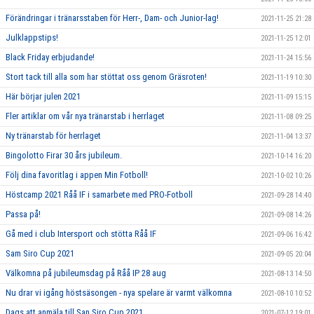
Förändringar i tränarsstaben för Herr-, Dam- och Junior-lag!
2021-11-25 21:28
Julklappstips!
2021-11-25 12:01
Black Friday erbjudande!
2021-11-24 15:56
Stort tack till alla som har stöttat oss genom Gräsroten!
2021-11-19 10:30
Här börjar julen 2021
2021-11-09 15:15
Fler artiklar om vår nya tränarstab i herrlaget
2021-11-08 09:25
Ny tränarstab för herrlaget
2021-11-04 13:37
Bingolotto Firar 30 års jubileum.
2021-10-14 16:20
Följ dina favoritlag i appen Min Fotboll!
2021-10-02 10:26
Höstcamp 2021 Råå IF i samarbete med PRO-Fotboll
2021-09-28 14:40
Passa på!
2021-09-08 14:26
Gå med i club Intersport och stötta Råå IF
2021-09-06 16:42
Sam Siro Cup 2021
2021-09-05 20:04
Välkomna på jubileumsdag på Råå IP 28 aug
2021-08-13 14:50
Nu drar vi igång höstsäsongen - nya spelare är varmt välkomna
2021-08-10 10:52
Dags att anmäla till San Siro Cup 2021
2021-07-12 19:01