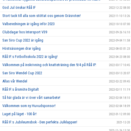
God Jul önskar Råå IF
2022-12-22 08:00
Stort tack till alla som stöttat oss genom Gräsroten!
2022-11-10 13:26
Valberedningen är igång inför 2023
2022-10-10 07:00
Clubdagar hos Intersport V39
2022-09-26 16:10
San Siro Cup 2022 är igång
2022-09-04 11:58
Höstsäsongen drar igång
2022-08-03 01:23
Råå IF:s Fotbollsskola 2022 är igång!
2022-04-23 08:00
Välkommen på inskrivning och knatteträning den 9/4 på Råå IP.
2022-03-17 10:45
San Siro Wendel Cup 2022
2022-03-13 20:07
Allas vår Wendel
2022-02-22 09:45
Råå IF:s årsmöte Digitalt
2022-02-11 11:19
Så här glada är vi över vårt samarbete!
2022-02-04 18:10
Välkommen som ny Huvudsponsor!
2022-02-04 18:09
Laget på läget - 100 år!
2022-01-12 09:00
Råå IF:s Jubileumsbok - Den perfekta Julklappen!
2021-12-20
2021-11-26 13:30