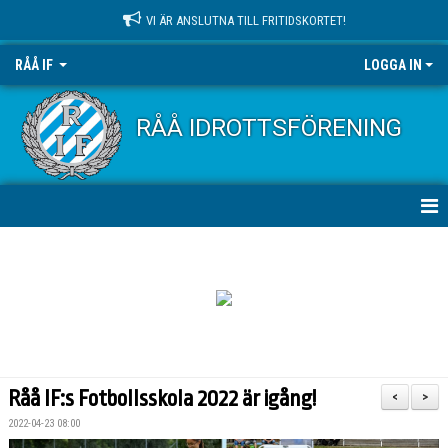
VI ÄR ANSLUTNA TILL FRITIDSKORTET!
RÅÅ IF
LOGGA IN
RÅÅ IDROTTSFÖRENING
HEM
NYHETER
OM KLUBBEN
KONTAKT
Råå IF:s Fotbollsskola 2022 är igång!
<
>
KALENDER
2022-04-23 08:00