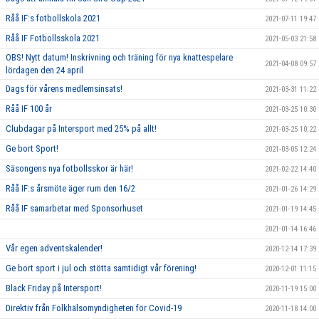
Råå IF:s fotbollskola 2021
2021-07-11 19:47
Råå IF Fotbollsskola 2021
2021-05-03 21:58
OBS! Nytt datum! Inskrivning och träning för nya knattespelare
2021-04-08 09:57
lördagen den 24 april
Dags för vårens medlemsinsats!
2021-03-31 11:22
Råå IF 100 år
2021-03-25 10:30
Clubdagar på Intersport med 25% på allt!
2021-03-25 10:22
Ge bort Sport!
2021-03-05 12:24
Säsongens nya fotbollsskor är här!
2021-02-22 14:40
Råå IF:s årsmöte äger rum den 16/2
2021-01-26 14:29
Råå IF samarbetar med Sponsorhuset
2021-01-19 14:45
2021-01-14 16:46
Vår egen adventskalender!
2020-12-14 17:39
Ge bort sport i jul och stötta samtidigt vår förening!
2020-12-01 11:15
Black Friday på Intersport!
2020-11-19 15:00
Direktiv från Folkhälsomyndigheten för Covid-19
2020-11-18 14:00